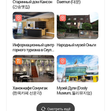
Старинный дом Кансон
Daemun (대문)
Стари
(간송옛집)
(간송
Информационный центр
Народный музей Оньги
Народ
горного туризма в Сеуле
- филиал в горах
Пукхансан
(서울도심등산관광센터
(북한산))
Ханок-кафе Сонунгак
Музей Дули (Dooly
Храм 
(한옥카페 선운각)
Museum, 둘리뮤지엄)
(도선사
Смотреть ещё