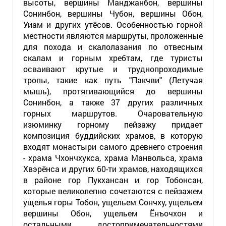
высоты, вершины Манджанбон, вершины
Сонинбон, вершины Чубон, вершины Обон,
Уиам и других утёсов. Особенностью горной
местности являются маршруты, проложенные
для похода и скалолазания по отвесным
скалам и горным хребтам, где туристы
осваивают крутые и труднопроходимые
тропы, такие как путь "Пакчви" (Летучая
мышь), протягивающийся до вершины
Сонинбон, а также 37 других различных
горных маршрутов. Очаровательную
изюминку горному пейзажу придает
композиция буддийских храмов, в которую
входят монастыри самого древнего строения
- храма Чхончхукса, храма Манвольса, храма
Хвэрёнса и других 60-ти храмов, находящихся
в районе гор Пукхансан и гор Тобонсан,
которые великолепно сочетаются с пейзажем
ущелья горы Тобон, ущельем Сончху, ущельем
вершины Обон, ущельем Ёнъочхон и
остальными достопримечательностями