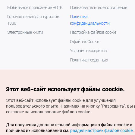
Мобильное приложение НОТК
Пользовательское соглашение
Горячая линия для туристов
Политика
1330
конфиденциальности
Электронные книги
Настройка файлов cookie
О файлах Cookie
Условия геосервиса
Политика геоданных
Этот веб-сайт использует файлы coockie.
Этот веб-сайт использует файлы cookie для улучшения
пользовательского опыта.
Нажимая на кнопку "Разрешить", вы 
согласие на использование файлов cookie.
(с) Национальная организация туризма Кореи Все
права защищены
Для получения дополнительной информации о файлах cookie и
Для извещения об ошибках и проблемах, связанных с
причинах их использования см.
раздел настроек файлов cookie
.
работой веб-сайта, направляйте ваши запросы на