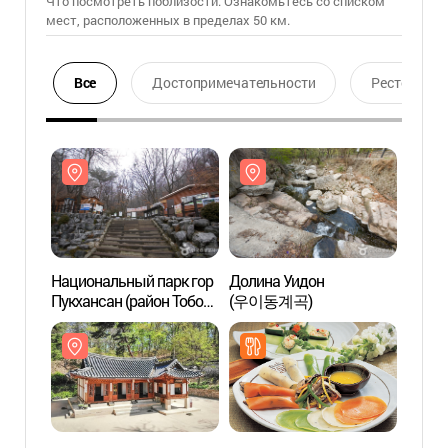
Что посмотреть поблизости. Ознакомьтесь со списком
мест, расположенных в пределах 50 км.
Все
Достопримечательности
Ресторан
Национальный парк гор
Долина Уидон
Нацио
Пукхансан (район Тобон)
(우이동계곡)
Пукха
/ (북한산국립공원 (도봉
/ (
지구))
지구))