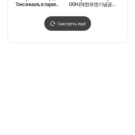
Тонсэнмаль в парке
ООН (재한유엔기념공원
(UN
Игидэ (이기대공원
(UN기념공원))
동생말전망대)
Смотреть ещё