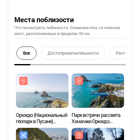
Места поблизости
Что посмотреть поблизости. Ознакомьтесь со списком
мест, расположенных в пределах 50 км.
Все
Достопримечательности
Ресторан
Орюкдо (Национальный
Парк встречи рассвета
Орюк
геопарк в Пусане)
Хэмачжи Орюкдо
геопа
(오륙도 (부산
(오륙도해맞이공원)
(오륙
국가지질공원))
국가지