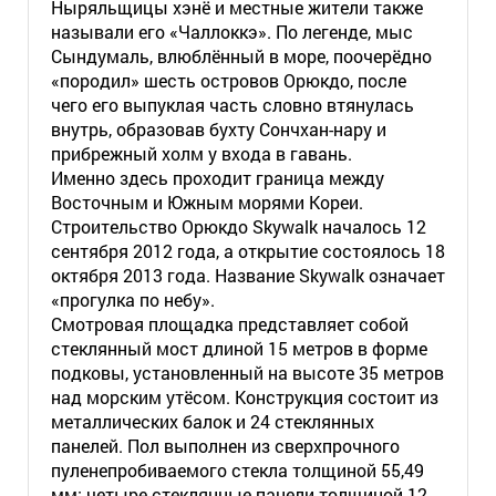
Ныряльщицы хэнё и местные жители также
называли его «Чаллоккэ». По легенде, мыс
Сындумаль, влюблённый в море, поочерёдно
«породил» шесть островов Орюкдо, после
чего его выпуклая часть словно втянулась
внутрь, образовав бухту Сончхан-нару и
прибрежный холм у входа в гавань.
Именно здесь проходит граница между
Восточным и Южным морями Кореи.
Строительство Орюкдо Skywalk началось 12
сентября 2012 года, а открытие состоялось 18
октября 2013 года. Название Skywalk означает
«прогулка по небу».
Смотровая площадка представляет собой
стеклянный мост длиной 15 метров в форме
подковы, установленный на высоте 35 метров
над морским утёсом. Конструкция состоит из
металлических балок и 24 стеклянных
панелей. Пол выполнен из сверхпрочного
пуленепробиваемого стекла толщиной 55,49
мм: четыре стеклянные панели толщиной 12