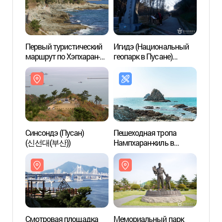
Первый туристический
Игидэ (Национальный
Игидэ
маршрут по Хэпхаран-
геопарк в Пусане)
геопа
киль (해파랑길 1코스)
(이기대 (부산
(이기
국가지질공원))
국가지
Синсондэ (Пусан)
Пешеходная тропа
Смот
(신선대(부산))
Нампхаран-киль в
Тонсэ
Пусане (남파랑길(부산))
Иги
동생말
Смотровая площадка
Мемориальный парк
Парк 