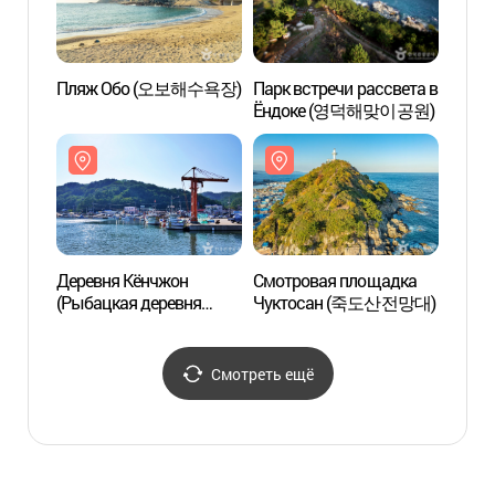
Пляж Обо (오보해수욕장)
Парк встречи рассвета в
Смот
Ёндоке (영덕해맞이공원)
Чукт
Деревня Кёнчжон
Смотровая площадка
Ледян
(Рыбацкая деревня
Чуктосан (죽도산전망대)
Чхонс
Чхаю) (경정마을
геопа
(차유어촌체험마을))
얼음골
국가지
Смотреть ещё