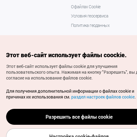
О файлах Cookie
Условия геосервиса
Политика геоданных
Этот веб-сайт использует файлы coockie.
Этот веб-сайт использует файлы cookie для улучшения
пользовательского опыта.
Нажимая на кнопку "Разрешить", вы 
согласие на использование файлов cookie.
(с) Национальная организация туризма Кореи Все
права защищены
Для получения дополнительной информации о файлах cookie и
Для извещения об ошибках и проблемах, связанных с
причинах их использования см.
раздел настроек файлов cookie
.
работой веб-сайта, направляйте ваши запросы на
официальный адрес электронной почты
russian@knto.or.kr
Разрешить все файлы cookie
Настройка cookie-файлов