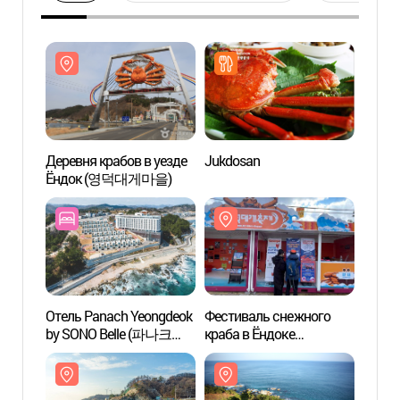
Деревня крабов в уезде
Jukdosan
Дерев
Ёндок (영덕대게마을)
Ёндо
Отель Panach Yeongdeok
Фестиваль снежного
Парк 
by SONO Belle (파나크
краба в Ёндоке
Ёнд
영덕 바이 소노벨)
(영덕대게축제)