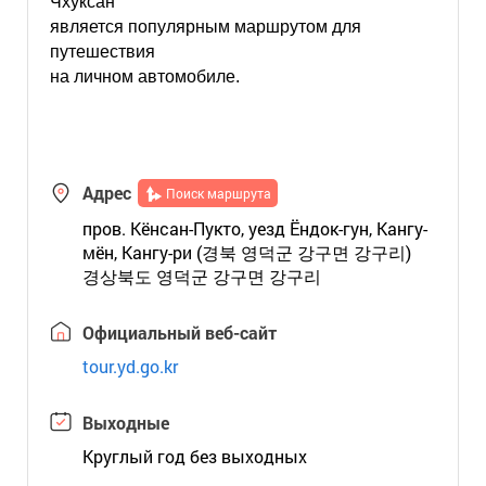
Чхуксан
является популярным маршрутом для
путешествия
на личном автомобиле.
Адрес
Поиск маршрута
пров. Кёнсан-Пукто, уезд Ёндок-гун, Кангу-
мён, Кангу-ри (경북 영덕군 강구면 강구리)
경상북도 영덕군 강구면 강구리
Официальный веб-сайт
tour.yd.go.kr
Выходные
Круглый год без выходных