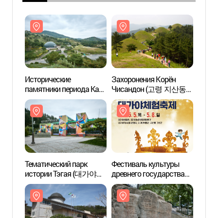
Исторические
Захоронения Корён
Истор
памятники периода Кая
Чисандон (고령 지산동
памят
в Корёне
고분군)
в Кор
Тематический парк
Фестиваль культуры
Темат
истории Тэгая (대가야
древнего государства
исто
역사테마관광지)
Тэгая (대가야체험축제)
역사