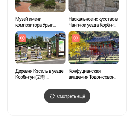
Музей имени
Наскальное искусство в
Наска
композитора Урыг
Чанги-ри уезда Корён-гун
Чанги
(우륵박물관)
(고령 장기리 암각화)
(고령
Деревня Кэсиль в уезде
Конфуцианская
Конф
Корён-гун (고령
академия Тодон-совон
акаде
개실마을)
[Всемирное культурное
[Всем
наследие ЮНЕСКО]
насле
(도동서원 [유네스코
(도동
Смотреть ещё
세계문화유산])
세계문