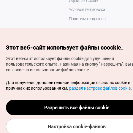
О файлах Cookie
Условия геосервиса
Политика геоданных
Этот веб-сайт использует файлы coockie.
Этот веб-сайт использует файлы cookie для улучшения
пользовательского опыта.
Нажимая на кнопку "Разрешить", вы 
согласие на использование файлов cookie.
(с) Национальная организация туризма Кореи Все
права защищены
Для получения дополнительной информации о файлах cookie и
Для извещения об ошибках и проблемах, связанных с
причинах их использования см.
раздел настроек файлов cookie
.
работой веб-сайта, направляйте ваши запросы на
официальный адрес электронной почты
russian@knto.or.kr
Разрешить все файлы cookie
Настройка cookie-файлов