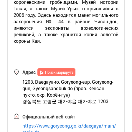
королевскими гробницами, Музей истории
Тэкая, а также Музей Урык, открывшийся в
2006 году. Здесь находится макет могильного
захоронения № 44 в районе Чисан-дон,
имеются экспонаты археологических
реликвий, а также хранится копия золотой
короны Кая.
Адрес
Поиск маршрута
1203, Daegaya-ro, Goryeong-eup, Goryeong-
gun, Gyeongsangbuk-do (пров. Кёнсан-
пукто, окр. Корён-гун)
경상북도 고령군 대가야읍 대가야로 1203
Официальный веб-сайт
https://www.goryeong.go.kr/daegaya/main/