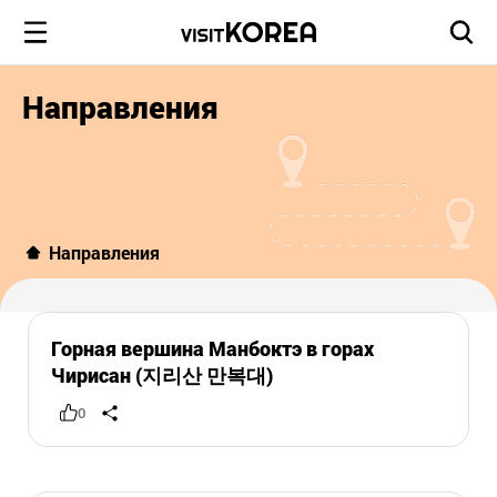
Направления
Направления
Горная вершина Манбоктэ в горах
Чирисан (지리산 만복대)
0