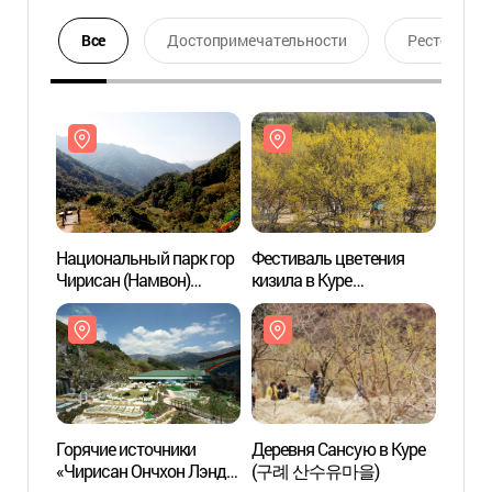
Все
Достопримечательности
Ресторан
Национальный парк гор
Фестиваль цветения
Нацио
Чирисан (Намвон)
кизила в Куре
Чирис
(지리산국립공원(남원))
(구례산수유꽃축제)
(지리
Горячие источники
Деревня Сансую в Куре
Дерев
«Чирисан Ончхон Лэнд»
(구례 산수유마을)
(구례