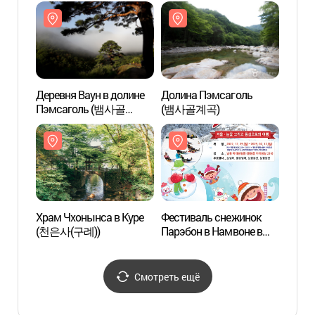
(지리산온천랜드)
Деревня Ваун в долине
Долина Пэмсаголь
Долин
Пэмсаголь (뱀사골
(뱀사골계곡)
(뱀사
와운마을)
Храм Чхонынса в Куре
Фестиваль снежинок
Храм
(천은사(구례))
Парэбон в Намвоне в
горах Чирисан (지리산
남원 바래봉 눈꽃축제)
Смотреть ещё