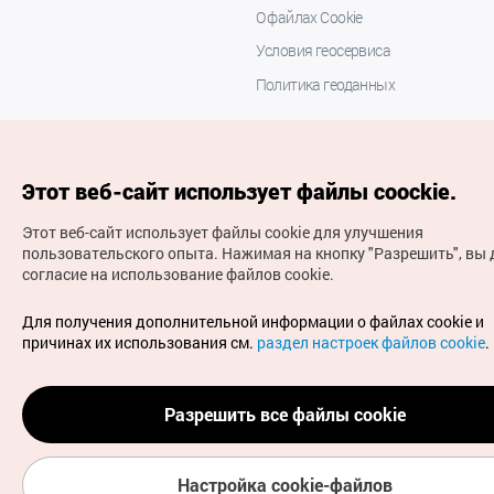
О файлах Cookie
Условия геосервиса
Политика геоданных
Этот веб-сайт использует файлы coockie.
Этот веб-сайт использует файлы cookie для улучшения
пользовательского опыта.
Нажимая на кнопку "Разрешить", вы 
согласие на использование файлов cookie.
(с) Национальная организация туризма Кореи Все
права защищены
Для получения дополнительной информации о файлах cookie и
Для извещения об ошибках и проблемах, связанных с
причинах их использования см.
раздел настроек файлов cookie
.
работой веб-сайта, направляйте ваши запросы на
официальный адрес электронной почты
russian@knto.or.kr
Разрешить все файлы cookie
Настройка cookie-файлов