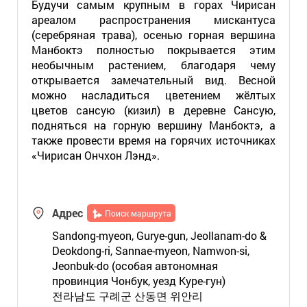
Будучи самым крупным в горах Чирисан
ареалом распространения мискантуса
(серебряная трава), осенью горная вершина
Манбоктэ полностью покрывается этим
необычным растением, благодаря чему
открывается замечательный вид. Весной
можно насладиться цветением жёлтых
цветов сансую (кизил) в деревне Сансую,
подняться на горную вершину Манбоктэ, а
также провести время на горячих источниках
«Чирисан Ончхон Лэнд».
Адрес
Поиск маршрута
Sandong-myeon, Gurye-gun, Jeollanam-do &
Deokdong-ri, Sannae-myeon, Namwon-si,
Jeonbuk-do (особая автономная
провинция Чонбук, уезд Куре-гун)
전라남도 구례군 산동면 위안리