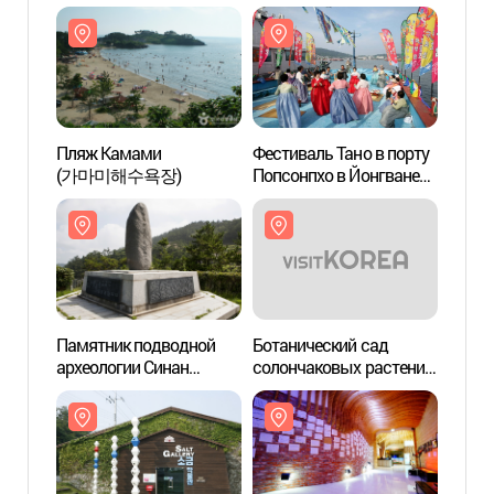
Пляж Камами
Фестиваль Тано в порту
Пляж
(가마미해수욕장)
Попсонпхо в Йонгване
(가마
(영광법성포단오제)
Памятник подводной
Ботанический сад
Ботан
археологии Синан
солончаковых растений-
солон
(신안해저유물 발굴
галофитов Тхэпхён
галоф
기념비)
(태평염생식물원)
(태평