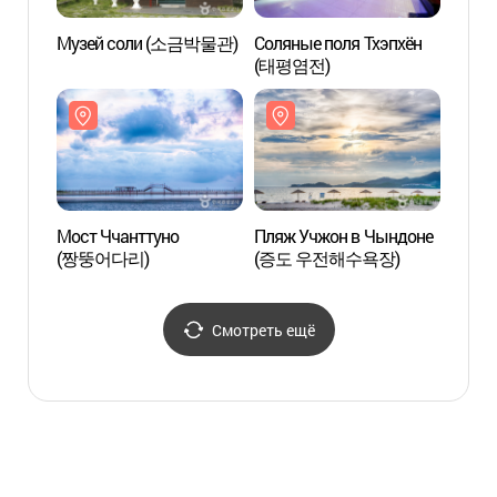
Музей соли (소금박물관)
Соляные поля Тхэпхён
Солян
(태평염전)
(태평
Мост Ччанттуно
Пляж Учжон в Чындоне
Пляж 
(짱뚱어다리)
(증도 우전해수욕장)
(증도
Смотреть ещё