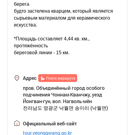
берега
будто застелена кварцем, который является
сырьевым материалом для керамического
искусства.
*Площадь составляет 4,44 кв. км.,
протяжённость
береговой линии - 15 км.
Адрес
Поиск маршрута
пров. Объединённый город особого
подчинения Чоннам-Кванчжу, уезд
Йонгван-гун, вол. Нагволь-мён
전라남도 영광군 낙월면 송이리 (낙월면)
Официальный веб-сайт
tour.yeonggwang.go.kr