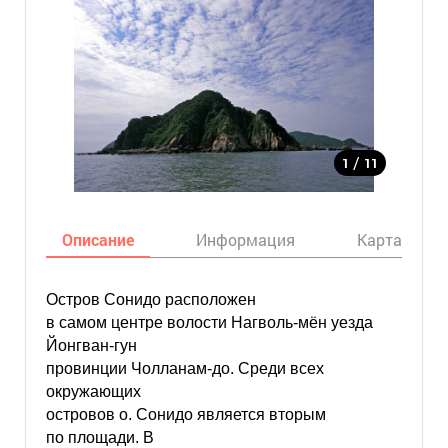
/
1
11
Описание
Информация
Карта
Остров Сонидо расположен
в самом центре волости Нагволь-мён уезда
Йонгван-гун
провинции Чолланам-до. Среди всех
окружающих
островов о. Сонидо является вторым
по площади. В