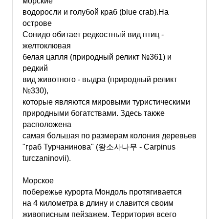
морские
водоросли и голубой краб (blue crab).На
острове
Сонидо обитает редкостный вид птиц -
желтоклювая
белая цапля (природный реликт №361) и
редкий
вид животного - выдра (природный реликт
№330),
которые являются мировыми туристическими
природными богатствами. Здесь также
расположена
самая большая по размерам колония деревьев
"граб Турчанинова" (왕소사나무 - Carpinus
turczaninovii).
Морское
побережье курорта Мондоль протягивается
на 4 километра в длину и славится своим
живописным пейзажем. Территория всего