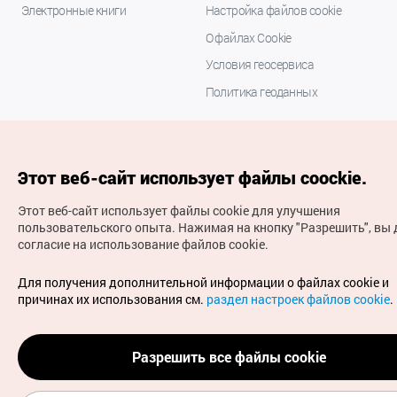
Электронные книги
Настройка файлов cookie
О файлах Cookie
Условия геосервиса
Политика геоданных
Этот веб-сайт использует файлы coockie.
Этот веб-сайт использует файлы cookie для улучшения
пользовательского опыта.
Нажимая на кнопку "Разрешить", вы 
согласие на использование файлов cookie.
(с) Национальная организация туризма Кореи Все
права защищены
Для получения дополнительной информации о файлах cookie и
Для извещения об ошибках и проблемах, связанных с
причинах их использования см.
раздел настроек файлов cookie
.
работой веб-сайта, направляйте ваши запросы на
официальный адрес электронной почты
russian@knto.or.kr
Разрешить все файлы cookie