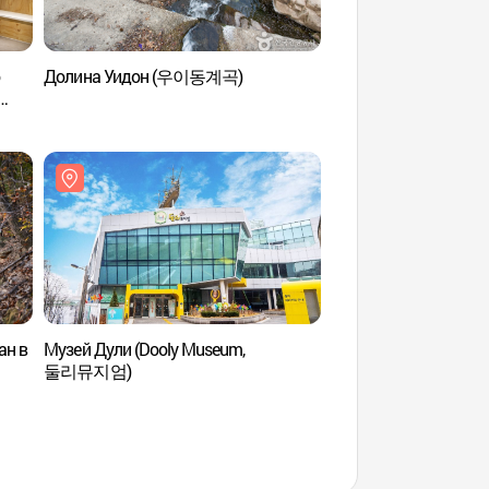
о
Долина Уидон (우이동계곡)
Крепость Пукханс
터
ан в
Музей Дули (Dooly Museum,
Храм Хвагеса (Сеу
둘리뮤지엄)