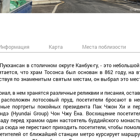
Информация
Карта
Места поблизости
Пукхансан в столичном округе Канбук-гу, - это небольшой
тается, что храм Тосонса был основан в 862 году, на 
ствуя по знаменитым святым местам, он выбрал это мест
иал, в нем хранятся различные реликвии и писания, оста
 расположен лотосовый пруд, посетители бросают в нег
ные портреты покойных президента Пак Чжон Хи и пе
ндэ (Hyundai Group) Чон Чжу Ёна. Восхищение посетите
 саду перед храмом один настоятель буддийского монаст
года сюда не перестают приходить посетители, чтобы пом
осетителей от ближайшей станции метро курсирует марш