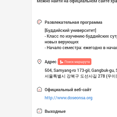
можно найти на официальном сайте храм
Развлекательная программа
[Буддийский университет]
- Класс по изучению буддийских сут
новых верующих
- Начало семестра: ежегодно в нача
Адрес
Поиск маршрута
504, Samyang-ro 173-gil, Gangbuk-gu, S
서울특별시 강북구 도선사길 278 (우이
Официальный веб-сайт
http://www.doseonsa.org
Выходные