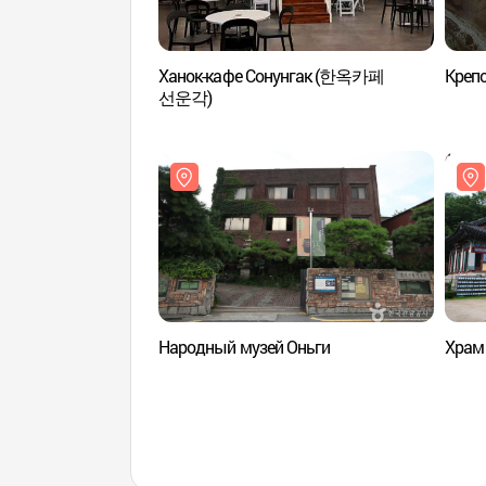
Ханок-кафе Сонунгак (한옥카페
Креп
선운각)
Народный музей Оньги
Храм