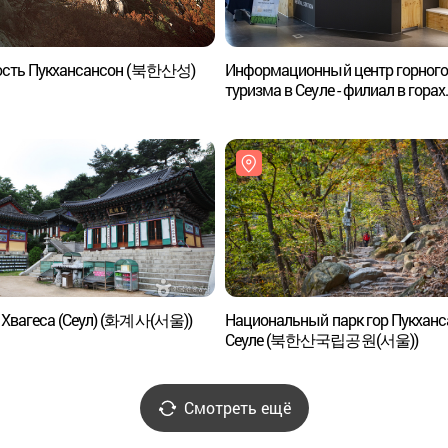
ость Пукхансансон (북한산성)
Информационный центр горног
туризма в Сеуле - филиал в горах
Пукхансан (서울도심등산관광센
(북한산))
 Хвагеса (Сеул) (화계사(서울))
Национальный парк гор Пукханс
Сеуле (북한산국립공원(서울))
Смотреть ещё