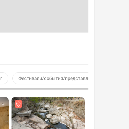
г
Фестивали/события/представления
Актив