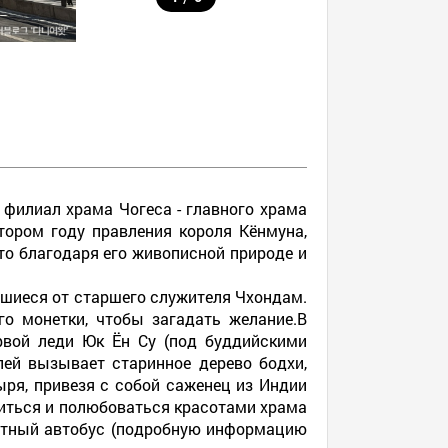
 филиал храма Чогеса - главного храма
втором году правления короля Кёнмуна,
о благодаря его живописной природе и
вшиеся от старшего служителя Чхондам.
о монетки, чтобы загадать желание.В
рвой леди Юк Ён Су (под буддийскими
лей вызывает старинное дерево бодхи,
ыря, привезя с собой саженец из Индии
олиться и полюбоваться красотами храма
рутный автобус (подробную информацию