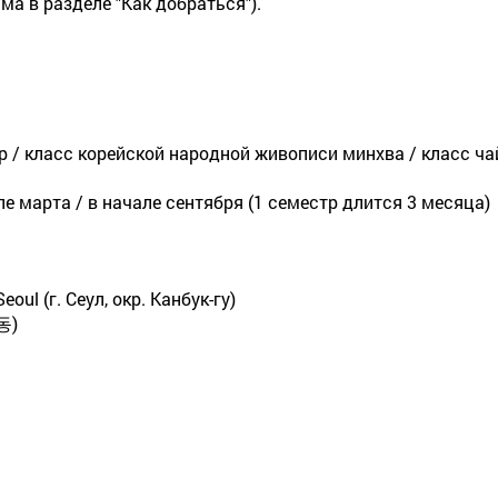
а в разделе "Как добраться").
р / класс корейской народной живописи минхва / класс ча
ле марта / в начале сентября (1 семестр длится 3 месяца)
eoul (г. Сеул, окр. Канбук-гу)
동)