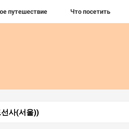
вое путешествие
Что посетить
 (도선사(서울))