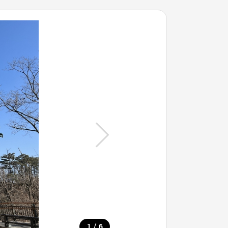
/
1
6