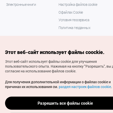
Электронные книги
Настройка файлов cookie
О файлах Cookie
Условия геосервиса
Политика геоданных
Этот веб-сайт использует файлы coockie.
Этот веб-сайт использует файлы cookie для улучшения
пользовательского опыта.
Нажимая на кнопку "Разрешить", вы 
согласие на использование файлов cookie.
(с) Национальная организация туризма Кореи Все
права защищены
Для получения дополнительной информации о файлах cookie и
Для извещения об ошибках и проблемах, связанных с
причинах их использования см.
раздел настроек файлов cookie
.
работой веб-сайта, направляйте ваши запросы на
официальный адрес электронной почты
russian@knto.or.kr
Разрешить все файлы cookie