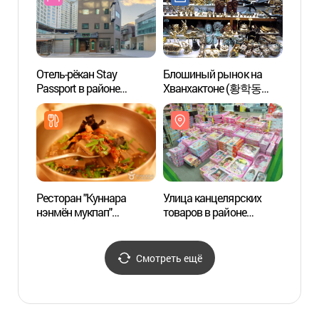
Отель-рёкан Stay
Блошиный рынок на
Арт-ц
Passport в районе
Хванхактоне (황학동
(충무
Синдан (스테이 패스포트
벼룩시장)
신당 료칸)
Ресторан "Куннара
Улица канцелярских
Переу
нэнмён мукпап"
товаров в районе
район
(궁나라냉면묵밥)
Тондэмун (동대문
город
문구완구거리)
신당동
Смотреть ещё