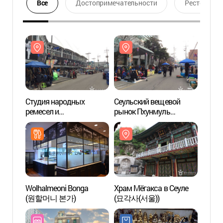
Все
Достопримечательности
Ресторан
Студия народных
Сеульский вещевой
Студи
ремесел и
рынок Пхунмуль
ремес
традиционного
(풍물시장)
тради
искусства на Сеульском
искус
вещевом рынке
веще
Пхунмуль (서울풍물시장
Пху
전통문화체험관)
전통
Wolhalmeoni Bonga
Храм Мёгакса в Сеуле
Храм 
(원할머니 본가)
(묘각사(서울))
(묘각사