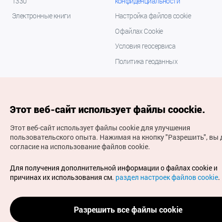
1330
конфиденциальности
Электронные книги
Настройка файлов cookie
О файлах Cookie
Условия геосервиса
Политика геоданных
Этот веб-сайт использует файлы coockie.
Этот веб-сайт использует файлы cookie для улучшения
пользовательского опыта.
Нажимая на кнопку "Разрешить", вы 
согласие на использование файлов cookie.
(с) Национальная организация туризма Кореи Все
права защищены
Для получения дополнительной информации о файлах cookie и
Для извещения об ошибках и проблемах, связанных с
причинах их использования см.
раздел настроек файлов cookie
.
работой веб-сайта, направляйте ваши запросы на
официальный адрес электронной почты
russian@knto.or.kr
Разрешить все файлы cookie