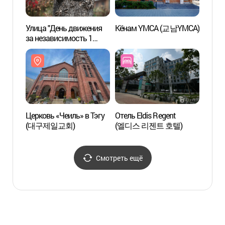
Улица "День движения
Кёнам YMCA (교남YMCA)
Улица
за независимость 1
за не
марта" (3·1만세운동길)
март
Церковь «Чеиль» в Тэгу
Отель Eldis Regent
Церко
(대구제일교회)
(엘디스 리젠트 호텔)
(대구
Смотреть ещё