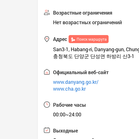
Возрастные ограничения
Нет возрастных ограничений
Адрес
Поиск маршрута
San3-1, Habang-ri, Danyang-gun, Ch
충청북도 단양군 단성면 하방리 산3-1
Официальный веб-сайт
www.danyang.go.kr/
www.cha.go.kr
Рабочие часы
00:00~24:00
Выходные