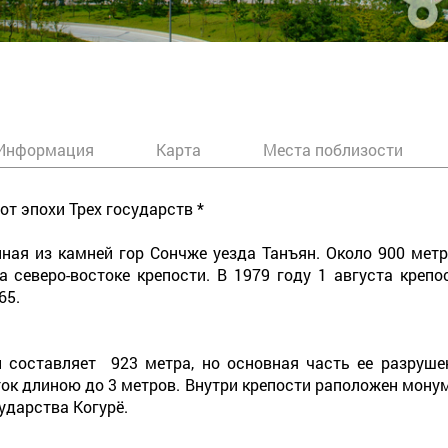
Информация
Карта
Места поблизости
от эпохи Трех государств *
енная из камней гор Сончже уезда Танъян. Около 900 ме
 северо-востоке крепости. В 1979 году 1 августа креп
65.
 составляет 923 метра, но основная часть ее разрушен
ок длиною до 3 метров. Внутри крепости раположен монум
ударства Когурё.