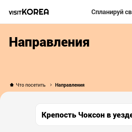
Спланируй с
Направления
Что посетить
Направления
Крепость Чоксон в уез