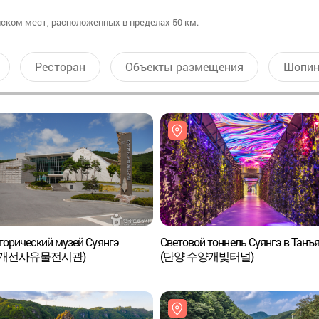
ском мест, расположенных в пределах 50 км.
Ресторан
Объекты размещения
Шопин
орический музей Суянгэ
Световой тоннель Суянгэ в Танъ
양개선사유물전시관)
(단양 수양개빛터널)