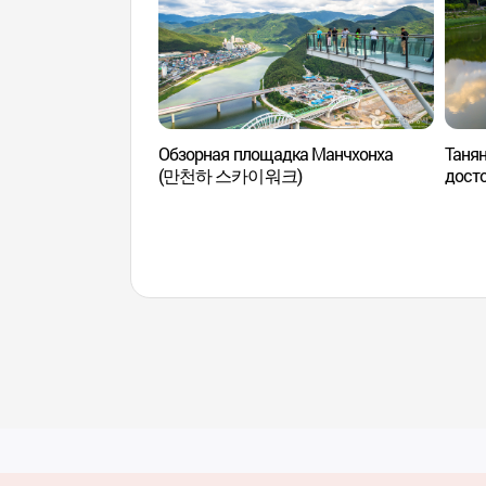
Обзорная площадка Манчхонха
Танян
(만천하 스카이워크)
досто
(단양