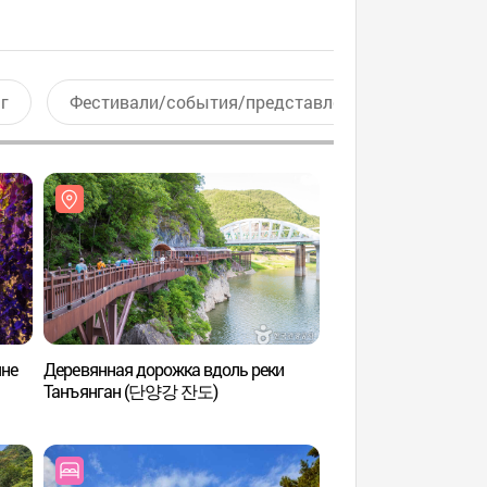
г
Фестивали/события/представления
Актив
яне
Деревянная дорожка вдоль реки
Каменная плита Чо
Танъянган (단양강 잔도)
Силла (단양 신라 적