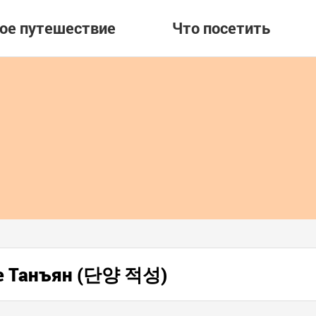
вое путешествие
Что посетить
де Танъян (단양 적성)