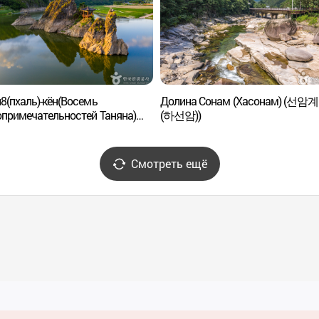
8(пхаль)-кён(Восемь
Долина Сонам (Хасонам) (선암
примечательностей Таняна)
(하선암))
 팔경)
Смотреть ещё