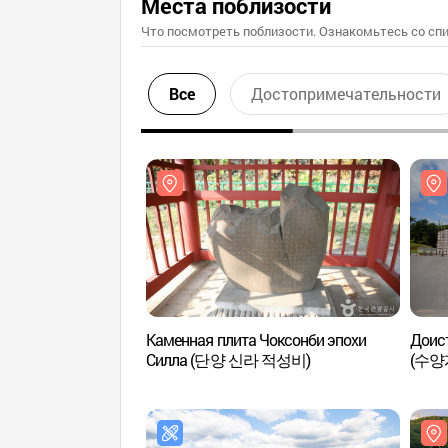
Места поблизости
Что посмотреть поблизости. Ознакомьтесь со спи
Все
Достопримечательности
Каменная плита Чоксонби эпохи
Доист
Силла (단양 신라 적성비)
(수