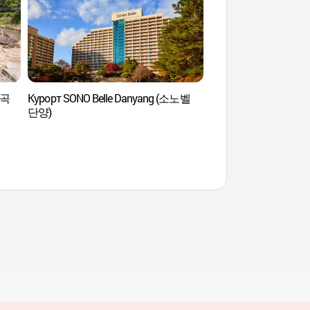
계곡
Курорт SONO Belle Danyang (소노벨
Танян8(пхаль)-кён(
단양)
достопримечательн
(단양 팔경)