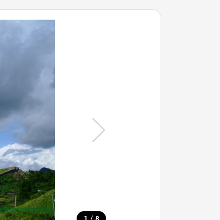
/
1
8