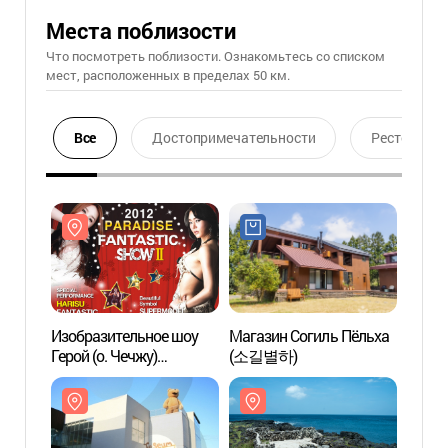
Места поблизости
Что посмотреть поблизости. Ознакомьтесь со списком
мест, расположенных в пределах 50 км.
Все
Достопримечательности
Ресторан
Изобразительное шоу
Магазин Согиль Пёльха
Музе
Герой (о. Чечжу)
(소길별하)
мишки
(페인터즈: 히어로 (제주))
(제주