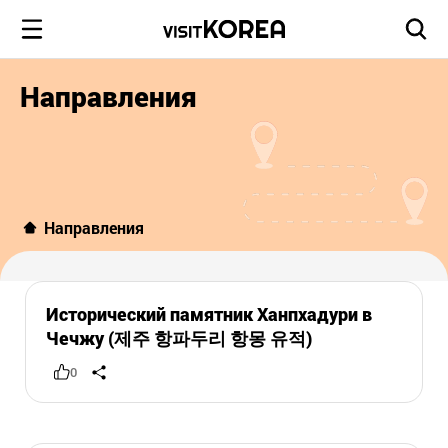
Направления
Направления
Исторический памятник Ханпхадури в
Чечжу (제주 항파두리 항몽 유적)
0