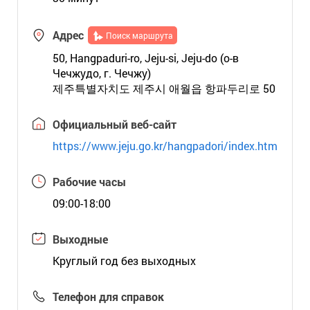
Адрес
Поиск маршрута
50, Hangpaduri-ro, Jeju-si, Jeju-do (о-в
Чечжудо, г. Чечжу)
제주특별자치도 제주시 애월읍 항파두리로 50
Официальный веб-сайт
https://www.jeju.go.kr/hangpadori/index.htm
Рабочие часы
09:00-18:00
Выходные
Круглый год без выходных
Телефон для справок