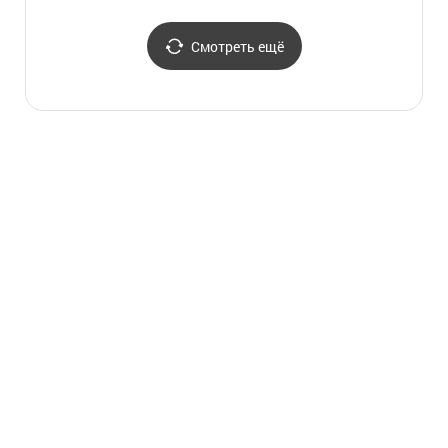
(넥슨
Смотреть ещё