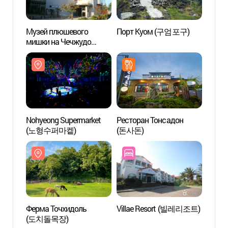
Музей плюшевого
Порт Куом (구엄포구)
Nohye
мишки на Чечжудо
(노형
(제주테지움)
Nohyeong Supermarket
Ресторан Тонсадон
Морск
(노형수퍼마켙)
(돈사돈)
(이호
Ферма Точхидоль
Villae Resort (빌레리조트)
Музей
(도치돌목장)
Нэкс