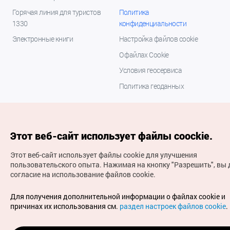
Горячая линия для туристов
Политика
1330
конфиденциальности
Электронные книги
Настройка файлов cookie
О файлах Cookie
Условия геосервиса
Политика геоданных
Этот веб-сайт использует файлы coockie.
Этот веб-сайт использует файлы cookie для улучшения
пользовательского опыта.
Нажимая на кнопку "Разрешить", вы 
согласие на использование файлов cookie.
(с) Национальная организация туризма Кореи Все
права защищены
Для получения дополнительной информации о файлах cookie и
Для извещения об ошибках и проблемах, связанных с
причинах их использования см.
раздел настроек файлов cookie
.
работой веб-сайта, направляйте ваши запросы на
официальный адрес электронной почты