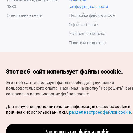
1330
конфиденциальности
Электронные книги
Настройка файлов cookie
О файлах Cookie
Условия геосервиса
Политика геоданных
Этот веб-сайт использует файлы coockie.
Этот веб-сайт использует файлы cookie для улучшения
пользовательского опыта.
Нажимая на кнопку "Разрешить", вы 
согласие на использование файлов cookie.
(с) Национальная организация туризма Кореи Все
права защищены
Для получения дополнительной информации о файлах cookie и
Для извещения об ошибках и проблемах, связанных с
причинах их использования см.
раздел настроек файлов cookie
.
работой веб-сайта, направляйте ваши запросы на
официальный адрес электронной почты
russian@knto.or.kr
Разрешить все файлы cookie