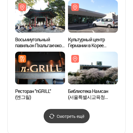
(남산서울타워
(남산
한복문화체험관)
한복
Восьмиугольный
Культурный центр
Вось
павильон Пхальгакчжон
Германии в Корее
павил
(남산 팔각정)
(주한독일문화원)
(남산
Ресторан "nGRILL"
Библиотека Намсан
Библи
(엔그릴)
(서울특별시교육청
(서
남산도서관)
남산도
Смотреть ещё