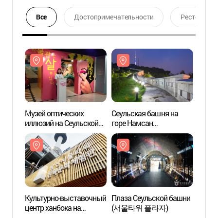
Все
Достопримечательности
Ресторан
Музей оптических
Сеульская башня на
Музей
иллюзий на Сеульской
горе Намсан
иллюз
башне "N" (박물관은
(남산서울타워)
башн
살아있다(N서울타워점))
살아있
Культурно-выставочный
Плаза Сеульской башни
Культ
центр ханбока на
(서울타워 플라자)
центр
Сеульской башне N
Сеуль