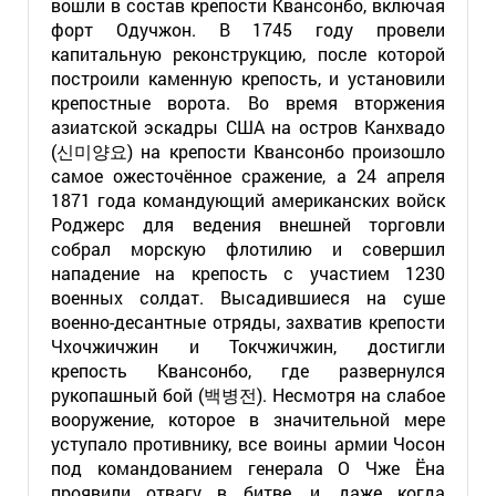
вошли в состав крепости Квансонбо, включая
форт Одучжон. В 1745 году провели
капитальную реконструкцию, после которой
построили каменную крепость, и установили
крепостные ворота. Во время вторжения
азиатской эскадры США на остров Канхвадо
(신미양요) на крепости Квансонбо произошло
самое ожесточённое сражение, а 24 апреля
1871 года командующий американских войск
Роджерс для ведения внешней торговли
собрал морскую флотилию и совершил
нападение на крепость с участием 1230
военных солдат. Высадившиеся на суше
военно-десантные отряды, захватив крепости
Чхочжичжин и Токчжичжин, достигли
крепость Квансонбо, где развернулся
рукопашный бой (백병전). Несмотря на слабое
вооружение, которое в значительной мере
уступало противнику, все воины армии Чосон
под командованием генерала О Чже Ёна
проявили отвагу в битве, и, даже когда