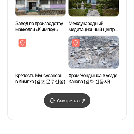
Завод по производству
Международный
Межд
макколли «Кымпхун»
медитационный центр
медит
(금풍양조장)
"Лотосовый фонарь"
"Лото
(연등국제선원)
(연등
Крепость Мунсусансон
Храм Чондынса в уезде
Храм 
в Кимпхо (김포 문수산성)
Канхва (강화 전등사)
Канх
Смотреть ещё