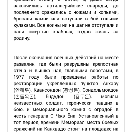
закончились артиллерийские снаряды, до
последнего сражались с ножами и копьями,
бросали камни или вступали в бой голыми
кулаками. Все воины ни на шаг не отступали и
пали смертью храбрых, отдав жизнь за
родину.
После окончания военных действий на месте
развалин, где были разрушены крепостная
стена и вышка над главными воротами, в
1977 году были проведены работы по
реставрации укреплённых пунктов Анхэру
(안해루), Квансондон (광성돈), Сондольмокдон
(손돌목돈), Ёндудон (용두돈), могилы
неизвестных солдат, героически павших в
бою, и мемориального камня с оградой в
честь генерала О Чжэ Ёна. Установленный в
тот период времени Мемориал места боевых
сражений на Канхвадо стоит на площадке на