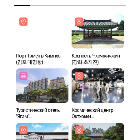
Порт Тэмён в Кимпхо
Крепость Чхочжичжин
Порт 
(김포 대명항)
(강화 초지진)
(김포
Туристический отель
Космический центр
Косми
"Ягам"
Октхокки
Октхо
(약암홍염천관광호텔)
(옥토끼우주센터)
(옥토