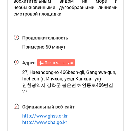
восхитительным видом на море и
необыкновенными дугообразными линиями
смотровой площадки.
Продолжительность
Примерно 50 минут
Адрес
Поиск маршрута
27, Haeandong-ro 466beon-gil, Ganghwa-gun,
Incheon (г. Инчхон, уезд Канхва-гун)
인천광역시 강화군 불은면 해안동로466번길
27
Официальный веб-сайт
http://www.ghss.or.kr
http://www.cha.go.kr