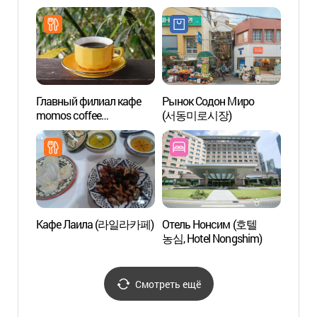
Главный филиал кафе
Рынок Содон Миро
Приро
momos coffee
(서동미로시장)
музей
(모모스커피 본점)
(부산
Кафе Лаила (라일라카페)
Отель Нонсим (호텔
Главн
농심, Hotel Nongshim)
Азиат
(부산
Смотреть ещё