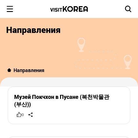
Направления
Направления
Музей Покчхон в Пусане (복천박물관
(부산))
0