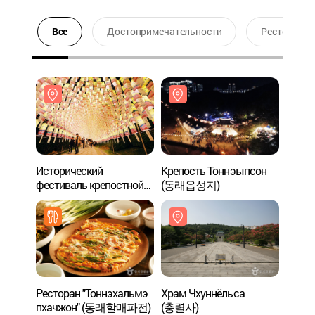
Все
Достопримечательности
Ресторан
Исторический
Крепость Тоннэыпсон
Крепо
фестиваль крепостной
(동래읍성지)
(동래
стены Тоннэыпсон
(동래읍성역사축제)
Ресторан "Тоннэхальмэ
Храм Чхуннёльса
Горяч
пхачжон" (동래할매파전)
(충렬사)
Хоси