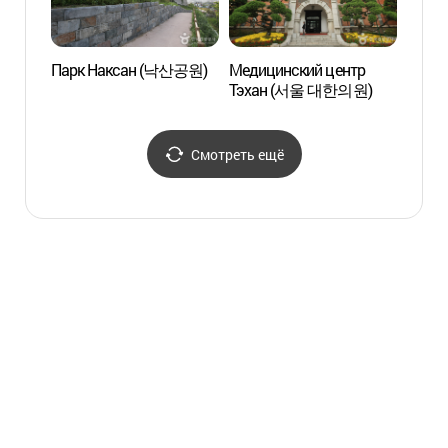
Парк Наксан (낙산공원)
Медицинский центр
Резид
Тэхан (서울 대한의원)
город
이화장
Смотреть ещё