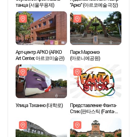
танца (서울무용제)
"Арко" (아르코예술극장)
"Арк
Арт-центр АРКО (ARKO
Парк Марониэ
Парк 
Art Center, 아르코미술관)
(마로니에공원)
(마로
Улица Тэханно (대학로)
Представление Фанта-
Парк
Стик (판타스틱 (Fanta-
Stick))