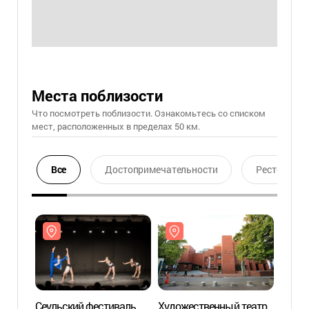
Места поблизости
Что посмотреть поблизости. Ознакомьтесь со списком
мест, расположенных в пределах 50 км.
Все
Достопримечательности
Ресторан
Сеульский фестиваль
Художественный театр
Худож