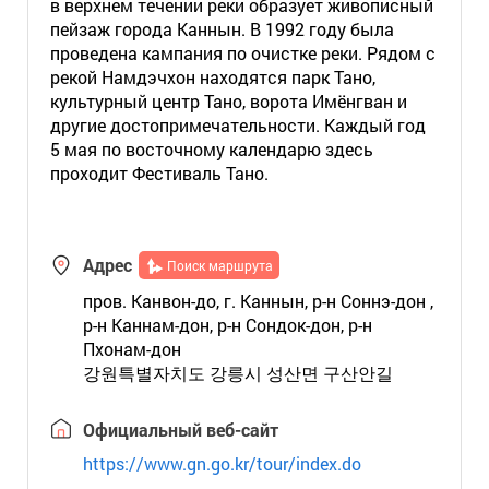
в верхнем течении реки образует живописный
пейзаж города Каннын. В 1992 году была
проведена кампания по очистке реки. Рядом с
рекой Намдэчхон находятся парк Тано,
культурный центр Тано, ворота Имёнгван и
другие достопримечательности. Каждый год
5 мая по восточному календарю здесь
проходит Фестиваль Тано.
Адрес
Поиск маршрута
пров. Канвон-до, г. Каннын, р-н Соннэ-дон ,
р-н Каннам-дон, р-н Сондок-дон, р-н
Пхонам-дон
강원특별자치도 강릉시 성산면 구산안길
Официальный веб-сайт
https://www.gn.go.kr/tour/index.do