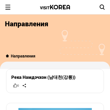
Направления
Направления
Река Намдэчхон (남대천(강릉))
0