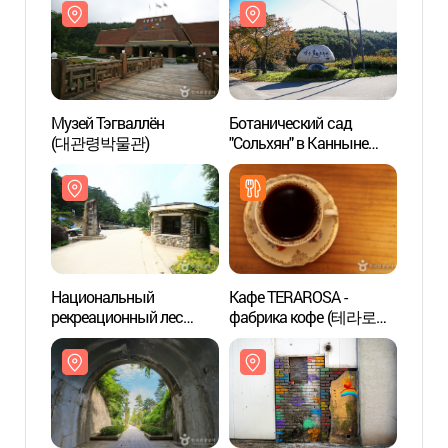
Музей Тэгваллён
Ботанический сад
Музей
(대관령박물관)
"Сольхян" в Канныне
(대관
(강릉 솔향수목원)
Национальный
Кафе TERAROSA -
Наци
рекреационный лес
фабрика кофе (테라로사
рекре
Тэгваллён (국립
커피공장)
Тэгва
대관령자연휴양림)
대관