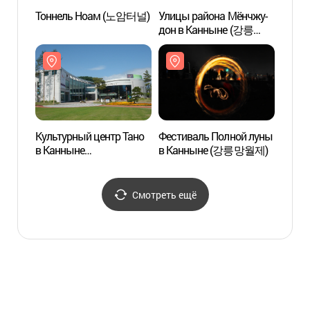
Тоннель Ноам (노암터널)
Улицы района Мёнчжу-
Улицы
дон в Канныне (강릉
дон в
명주동 거리)
명주동
Культурный центр Тано
Фестиваль Полной луны
Овцев
в Канныне
в Канныне (강릉망월제)
Тэгв
(강릉단오제전수교육관)
양떼목
Смотреть ещё