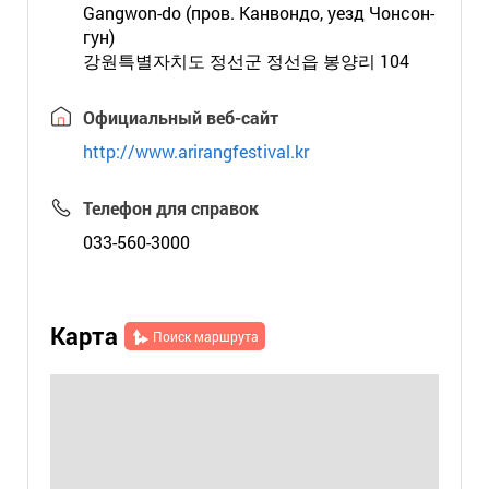
Gangwon-do (пров. Канвондо, уезд Чонсон-
гун)
강원특별자치도 정선군 정선읍 봉양리 104
Официальный веб-сайт
http://www.arirangfestival.kr
Телефон для справок
033-560-3000
Карта
Поиск маршрута