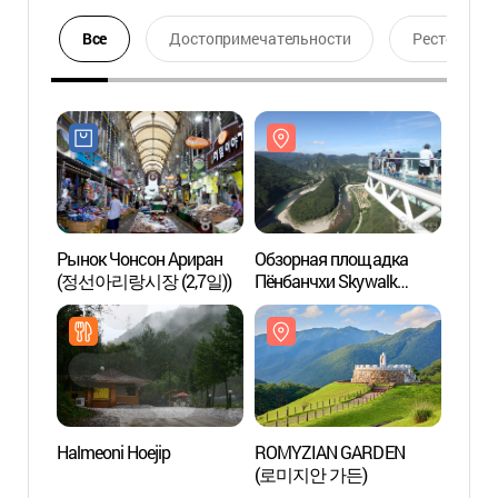
Все
Достопримечательности
Ресторан
Рынок Чонсон Ариран
Обзорная площадка
Обзор
(정선아리랑시장 (2,7일))
Пёнбанчхи Skywalk
Пёнба
(병방치 스카이워크)
(병방
Halmeoni Hoejip
ROMYZIAN GARDEN
Рекре
(로미지안 가든)
Нацио
Кари