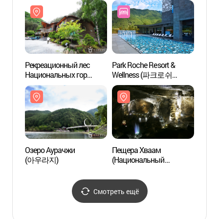
가리
Рекреационный лес
Park Roche Resort &
Пеще
Национальных гор
Wellness (파크로쉬
(Нац
Каривансан (국립
리조트앤웰니스)
геоло
가리왕산자연휴양림)
Косэ
(강원
국가지
Озеро Аурачжи
Пещера Хваам
Юкпэ
(아우라지)
(Национальный
Пхён
геологический парк
육백마
Косэндэ) (화암동굴
(강원고생대
Смотреть ещё
국가지질공원))