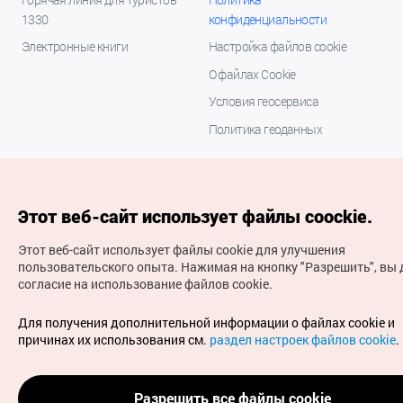
1330
конфиденциальности
Электронные книги
Настройка файлов cookie
О файлах Cookie
Условия геосервиса
Политика геоданных
Этот веб-сайт использует файлы coockie.
Этот веб-сайт использует файлы cookie для улучшения
пользовательского опыта.
Нажимая на кнопку "Разрешить", вы 
согласие на использование файлов cookie.
(с) Национальная организация туризма Кореи Все
права защищены
Для получения дополнительной информации о файлах cookie и
Для извещения об ошибках и проблемах, связанных с
причинах их использования см.
раздел настроек файлов cookie
.
работой веб-сайта, направляйте ваши запросы на
официальный адрес электронной почты
russian@knto.or.kr
Разрешить все файлы cookie