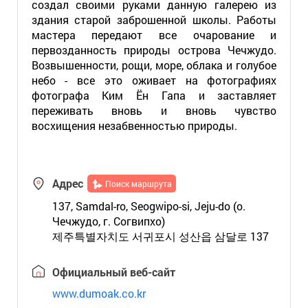
создал своими руками данную галерею из
здания старой заброшенной школы. Работы
мастера передают все очарование и
первозданность природы острова Чечжудо.
Возвышенности, рощи, море, облака и голубое
небо - все это оживает на фотографиях
фотографа Ким Ён Гапа и заставляет
переживать вновь и вновь чувство
восхищения незабвенностью природы.
Адрес
Поиск маршрута
137, Samdal-ro, Seogwipo-si, Jeju-do (о.
Чечжудо, г. Согвипхо)
제주특별자치도 서귀포시 성산읍 삼달로 137
Официальный веб-сайт
www.dumoak.co.kr