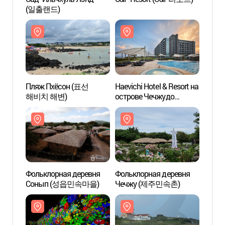
(일출랜드)
(일출
Пляж Пхёсон (표선
Haevichi Hotel & Resort на
Haevic
해비치 해변)
острове Чечжудо
остро
(해비치 호텔&리조트
(해비
제주)
제주)
Фольклорная деревня
Фольклорная деревня
Фольк
Сонып (성읍민속마을)
Чечжу (제주민속촌)
Чечж