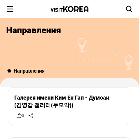
Направления
Направления
Галерея имени Ким Ён Гап - Думоак
(김영갑 갤러리(두모악))
0