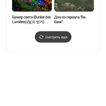
Бункер света (Bunker des
Дом из сериала "Ва-
Дом и
Lumières) (빛의 벙커)
банк"
банк"
Смотреть ещё