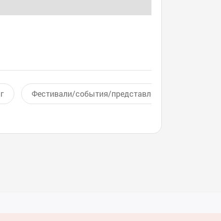
г
Фестивали/события/представления
Актив