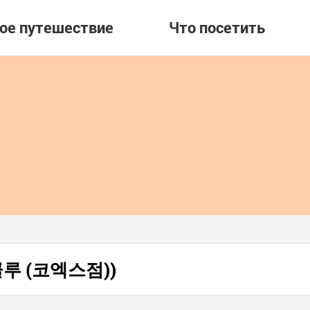
вое путешествие
Что посетить
 (클루 (코엑스점))