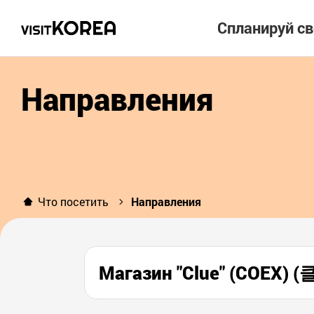
Спланируй с
Направления
Что посетить
Направления
Магазин "Clue" (COEX)