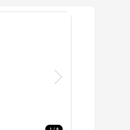
/
1
8