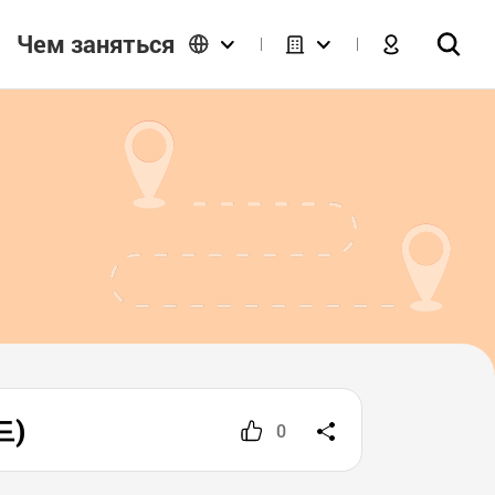
Чем заняться
드)
0