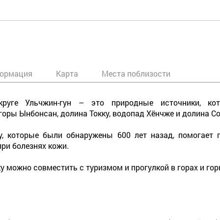
ормация
Карта
Места поблизости
руге Ульчжин-гун – это природные источники, ко
оры Ынбонсан, долина Токку, водопад Хёнчже и долина Со
, которые были обнаружены 600 лет назад, помогает п
ри болезнях кожи.
 можно совместить с туризмом и прогулкой в горах и гор