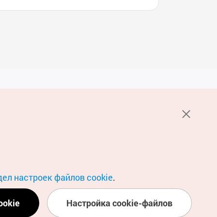
Услуги
е НОТК
Пользовательское соглашение
стов 1330
Политика конфиденциальности
Настройка файлов cookie
О файлах Cookie
дел настроек файлов cookie
.
Условия геосервиса
ookie
Настройка cookie-файлов
Политика геоданных