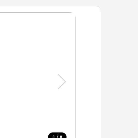
/
1
8