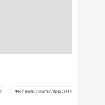
г
Фестивали/события/представления
Актив