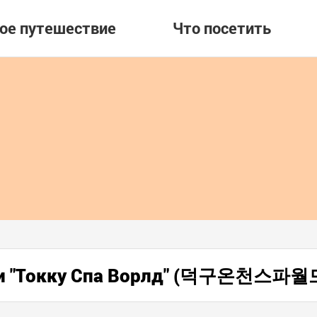
вое путешествие
Что посетить
ки "Токку Спа Ворлд" (덕구온천스파월