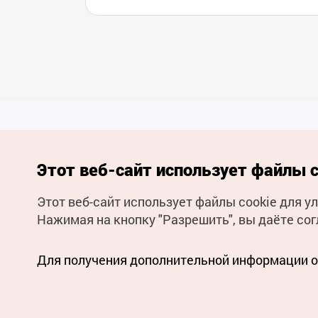
Этот веб-сайт использует файлы c
Этот веб-сайт использует файлы cookie для 
(с) Национальная организация туризма Кореи Все права
Нажимая на кнопку "Разрешить", вы даёте сог
защищены
Для извещения об ошибках и проблемах, связанных с работой
веб-сайта, направляйте ваши запросы на
официальный
адрес электронной почты
Для получения дополнительной информации о 
russian@knto.or.kr