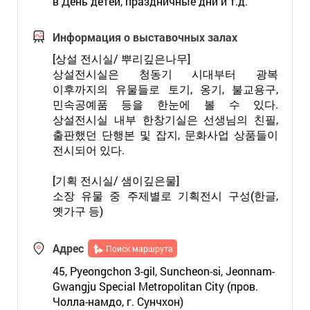
в День детей, праздничные дни и т.д.
Информация о выставочных залах
[상설 전시실/ 뿌리깊은나무]
상설전시실은 청동기 시대부터 광복
이후까지의 유물들로 토기, 옹기, 불교용구,
민속공예품 등을 한눈에 볼 수 있다.
상설전시실 내부 한창기실은 선생님의 친필,
출판했던 단행본 및 잡지, 문화사업 상품들이
전시되어 있다.
[기획 전시실/ 샘이깊은물]
소장 유물 중 주제별로 기획전시 구성(한글,
옛가구 등)
Адрес
Поиск маршрута
45, Pyeongchon 3-gil, Suncheon-si, Jeonnam-
Gwangju Special Metropolitan City (пров.
Чолла-намдо, г. Сунчхон)