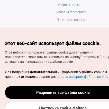
О файлах Cookie
Условия геосервиса
Политика геоданных
Этот веб-сайт использует файлы coockie.
Этот веб-сайт использует файлы cookie для улучшения
пользовательского опыта.
Нажимая на кнопку "Разрешить", вы 
согласие на использование файлов cookie.
(с) Национальная организация туризма Кореи Все
права защищены
Для получения дополнительной информации о файлах cookie и
Для извещения об ошибках и проблемах, связанных с
причинах их использования см.
раздел настроек файлов cookie
.
работой веб-сайта, направляйте ваши запросы на
официальный адрес электронной почты
russian@knto.or.kr
Разрешить все файлы cookie
Настройка cookie-файлов