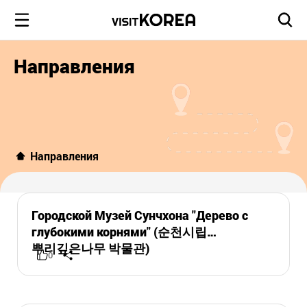
Направления
Направления
Городской Музей Сунчхона "Дерево с
глубокими корнями" (순천시립
뿌리깊은나무 박물관)
0