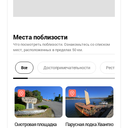
Места поблизости
Что посмотреть поблизости. Ознакомьтесь со списком
мест, расположенных в пределах 50 км.
Все
Достопримечательности
Ресторан
Смотровая площадка
Парусная лодка Хванпхо
Смот