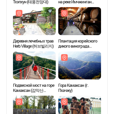
Тхэпхун (태풍전망대)
на реке Имчжинган
Тхэп
(임진강 황포돛배)
Деревня лечебных трав
Плантация корейского
Дерев
Herb Village (허브빌리지)
дикого винограда
Herb 
Санмору (산머루농원)
Подвесной мост на горе
Гора Камаксан (г.
Подве
Камаксан (감악산
Пхачжу)
Кама
출렁다리)
출렁다