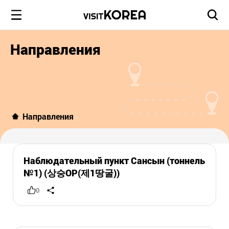
Направления
Направления
Наблюдательный пункт Сансын (тоннель
№1) (상승OP(제1땅굴))
0