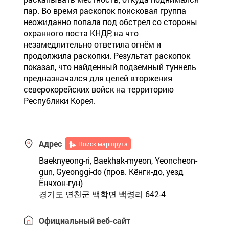
пар. Во время раскопок поисковая группа
неожиданно попала под обстрел со стороны
охранного поста КНДР, на что
незамедлительно ответила огнём и
продолжила раскопки. Результат раскопок
показал, что найденный подземный туннель
предназначался для целей вторжения
северокорейских войск на территорию
Республики Корея.
Адрес
Поиск маршрута
Baeknyeong-ri, Baekhak-myeon, Yeoncheon-
gun, Gyeonggi-do (пров. Кёнги-до, уезд
Ёнчхон-гун)
경기도 연천군 백학면 백령리 642-4
Официальный веб-сайт