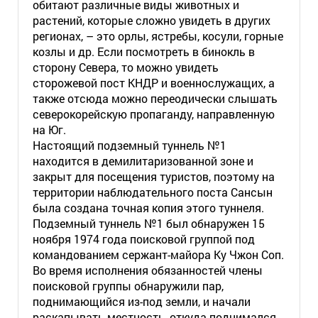
обитают различные виды животных и
растений, которые сложно увидеть в других
регионах, – это орлы, ястребы, косули, горные
козлы и др. Если посмотреть в бинокль в
сторону Севера, то можно увидеть
сторожевой пост КНДР и военнослужащих, а
также отсюда можно переодически слышать
северокорейскую пропаганду, направленную
на Юг.
Настоящий подземный туннель №1
находится в демилитаризованной зоне и
закрыт для посещения туристов, поэтому на
территории наблюдательного поста Сансын
была создана точная копия этого туннеля.
Подземный туннель №1 был обнаружен 15
ноября 1974 года поисковой группой под
командованием сержант-майора Ку Чжон Cоп.
Во время исполнения обязанностей члены
поисковой группы обнаружили пар,
поднимающийся из-под земли, и начали
раскапывать местность, откуда поднимался