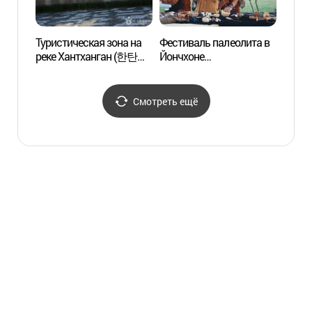
Туристическая зона на
Фестиваль палеолита в
Турис
реке Хантханган (한탄강
Йончхоне
реке 
관광지)
(연천구석기축제)
관광지
Смотреть ещё