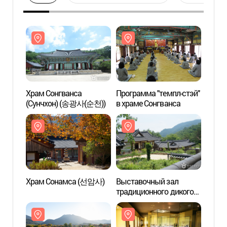
Храм Сонгванса
Программа "темпл-стэй"
Храм 
(Сунчхон) (송광사(순천))
в храме Сонгванса
(Сун
Храм Сонамса (선암사)
Выставочный зал
Храм
традиционного дикого
чая в Сунчхоне
(순천전통야생차체험관)