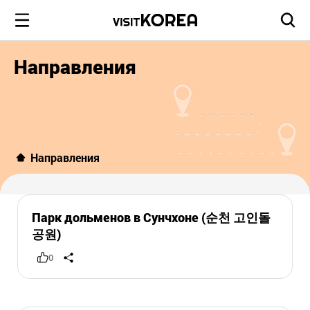
Направления
Направления
Парк дольменов в Сунчхоне (순천 고인돌
공원)
0