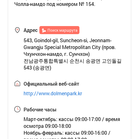
Чолла-намдо под номером № 154.
Адрес
Поиск маршрута
543, Goindol-gil, Suncheon-si, Jeonnam-
Gwangju Special Metropolitan City (пров.
Чхунчхон-намдо, г. Сунчхон)
전남광주통합특별시 순천시 송광면 고인돌길
543 (송광면)
Официальный веб-сайт
http://www.dolmenpark.kr
Рабочие часы
Март-октябрь: кассы 09:00-17:00 / время
осмотра 09:00-18:00
Ноябрь-февраль: кассы 09:00-16:00 /