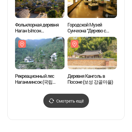
Фольклорная деревня
Городской Музей
Фольк
Наган Ыпсон
Сунчхона "Дерево с
Наган
(낙안읍성민속마을)
глубокими корнями"
(낙안
(순천시립 뿌리깊은나무
박물관)
Рекреационный лес
Деревня Канголь в
Рекре
Наганминсок (국립
Посоне (보성 강골마을)
Нага
낙안민속 자연휴양림)
낙안민
Смотреть ещё