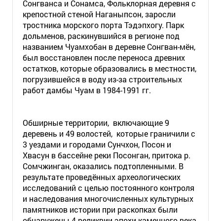
Сонгванса и Сонамса, Фольклорная деревня с
крепостной стеной Наганыпсон, заросли
тростника морского порта Тэдэпхогу.
Парк
дольменов, раскинувшийся в регионе под
названием Чуамхобан в деревне Сонгван-мён,
был восстановлен после переноса древних
остатков, которые образовались в местности,
погрузившейся в воду из-за строительных
работ дамбы Чуам в 1984-1991 гг.
Обширные территории, включающие 9
деревень и 49 волостей, которые граничили с
3 уездами и городами Сунчхон, Посон и
Хвасун в бассейне реки Посонган, притока р.
Сомчжинган, оказались подтопленными. В
результате проведённых археологических
исследований с целью постоянного контроля
и наследования многочисленных культурных
памятников истории при раскопках были
обнаружены 4 реликвии эпохи каменного века,