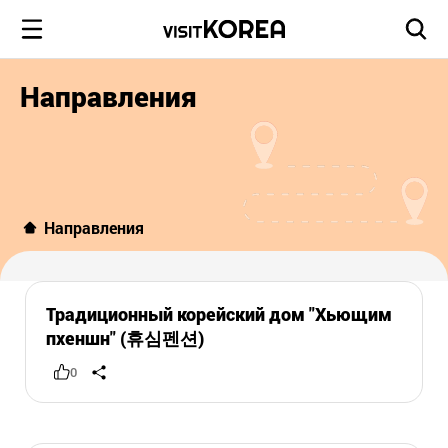
Направления
Направления
Традиционный корейский дом "Хьющим
пхеншн" (휴심펜션)
0