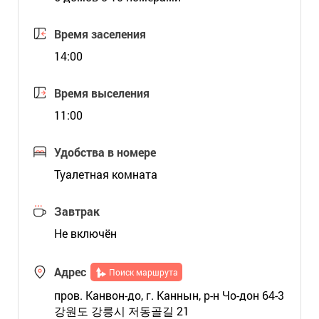
Время заселения
14:00
Время выселения
11:00
Удобства в номере
Туалетная комната
Завтрак
Не включён
Адрес
Поиск маршрута
пров. Канвон-до, г. Каннын, р-н Чо-дон 64-3
강원도 강릉시 저동골길 21