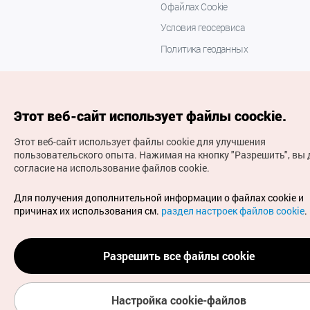
О файлах Cookie
Условия геосервиса
Политика геоданных
Этот веб-сайт использует файлы coockie.
Этот веб-сайт использует файлы cookie для улучшения
пользовательского опыта.
Нажимая на кнопку "Разрешить", вы 
согласие на использование файлов cookie.
(с) Национальная организация туризма Кореи Все
права защищены
Для получения дополнительной информации о файлах cookie и
Для извещения об ошибках и проблемах, связанных с
причинах их использования см.
раздел настроек файлов cookie
.
работой веб-сайта, направляйте ваши запросы на
официальный адрес электронной почты
russian@knto.or.kr
Разрешить все файлы cookie
Настройка cookie-файлов