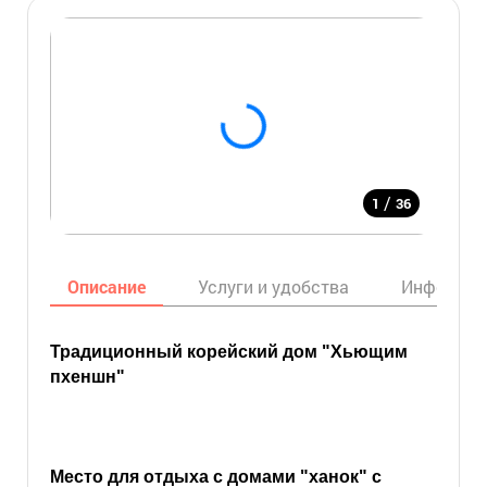
/
1
36
Описание
Услуги и удобства
Информац
Традиционный корейский дом "Хьющим
пхеншн"
Место для отдыха с домами "ханок" с