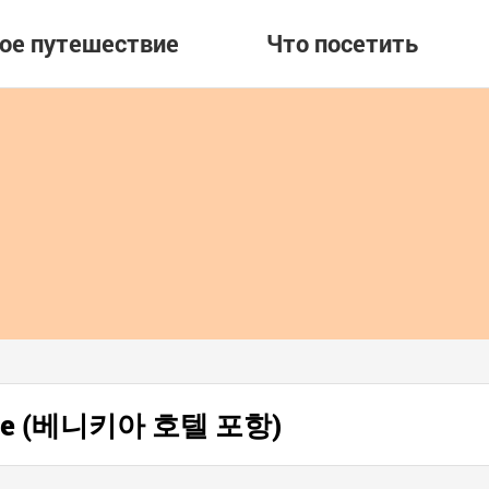
вое путешествие
Что посетить
охане (베니키아 호텔 포항)