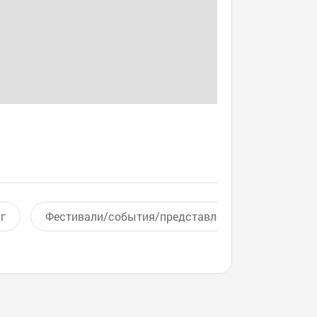
г
Фестивали/события/представления
Актив