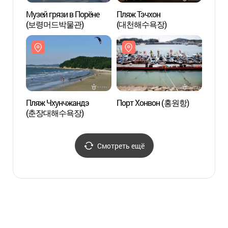
Музей грязи в Порёне
Пляж Тэчхон
Пляж 
(보령머드박물관)
(대천해수욕장)
(대천
Пляж Чхунчжандэ
Порт Хонвон (홍원항)
Порт
(춘장대해수욕장)
Смотреть ещё