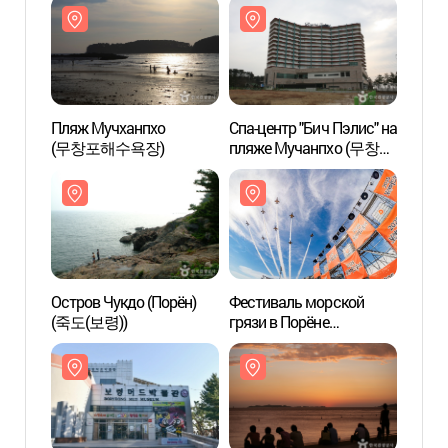
Пляж Мучханпхо
Спа-центр "Бич Пэлис" на
Пляж
(무창포해수욕장)
пляже Мучанпхо (무창포
(무창
비체팰리스 스파)
Остров Чукдо (Порён)
Фестиваль морской
Остро
(죽도(보령))
грязи в Порёне
(죽도(
(보령머드축제)