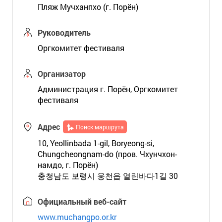
Пляж Мучханпхо (г. Порён)
Руководитель
Оргкомитет фестиваля
Организатор
Администрация г. Порён, Оргкомитет
фестиваля
Адрес
Поиск маршрута
10, Yeollinbada 1-gil, Boryeong-si,
Chungcheongnam-do (пров. Чхунчхон-
намдо, г. Порён)
충청남도 보령시 웅천읍 열린바다1길 30
Официальный веб-сайт
www.muchangpo.or.kr