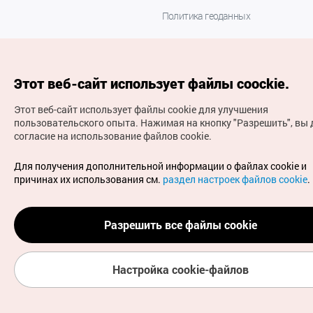
Политика геоданных
Этот веб-сайт использует файлы coockie.
Этот веб-сайт использует файлы cookie для улучшения
пользовательского опыта.
Нажимая на кнопку "Разрешить", вы 
согласие на использование файлов cookie.
(с) Национальная организация туризма Кореи Все
права защищены
Для получения дополнительной информации о файлах cookie и
Для извещения об ошибках и проблемах, связанных с
причинах их использования см.
раздел настроек файлов cookie
.
работой веб-сайта, направляйте ваши запросы на
официальный адрес электронной почты
russian@knto.or.kr
Разрешить все файлы cookie
Настройка cookie-файлов