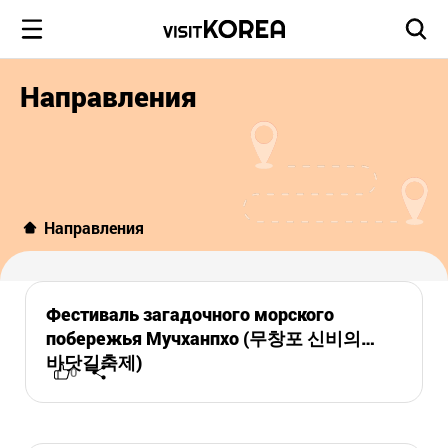
Направления
Направления
Фестиваль загадочного морского
побережья Мучханпхо (무창포 신비의
바닷길축제)
0