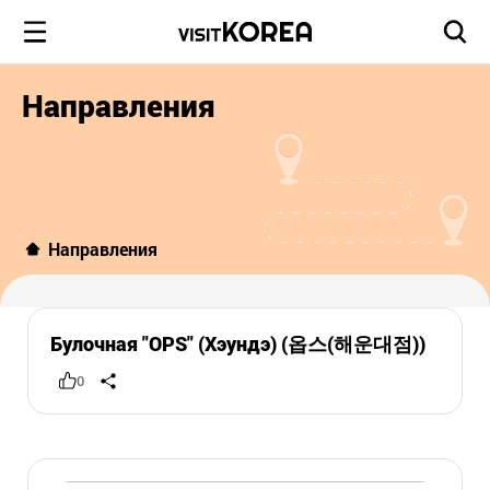
Направления
Направления
Булочная "OPS" (Хэундэ) (옵스(해운대점))
0