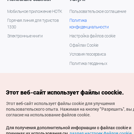
Мобильное приложение НОТК
Пользовательское соглашение
Горячая линия для туристов
Политика
1330
конфиденциальности
Электронные книги
Настройка файлов cookie
О файлах Cookie
Условия геосервиса
Политика геоданных
Этот веб-сайт использует файлы coockie.
Этот веб-сайт использует файлы cookie для улучшения
пользовательского опыта.
Нажимая на кнопку "Разрешить", вы 
согласие на использование файлов cookie.
(с) Национальная организация туризма Кореи Все
права защищены
Для получения дополнительной информации о файлах cookie и
Для извещения об ошибках и проблемах, связанных с
причинах их использования см.
раздел настроек файлов cookie
.