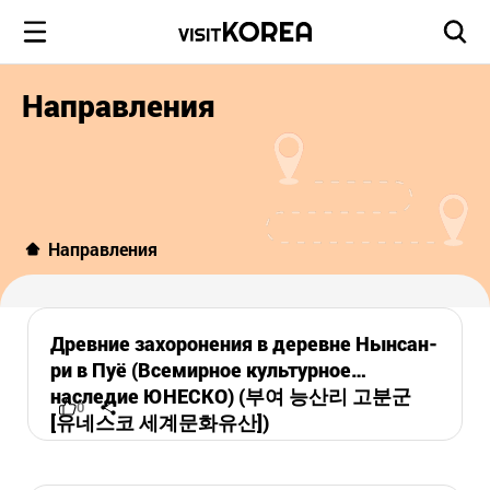
Направления
Направления
Древние захоронения в деревне Нынсан-
ри в Пуё (Всемирное культурное
наследие ЮНЕСКО) (부여 능산리 고분군
0
[유네스코 세계문화유산])