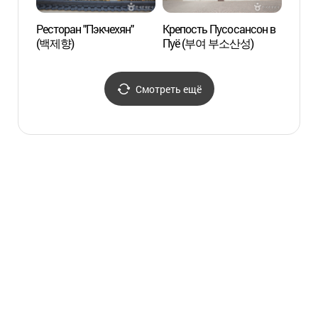
Ресторан "Пэкчехян"
Крепость Пусосансон в
Парк 
(백제향)
Пуё (부여 부소산성)
дворц
Кунн
궁남지
Смотреть ещё