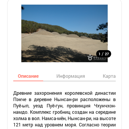
/
1
27
Описание
Информация
Карта
Древние захоронения королевской династии
Пэкче в деревне Нынсан-ри расположены в
Пуё-ып, уезд Пуё-гун, провинция Чхунчхон-
намдо. Комплекс гробниц создан на середине
холма в вол. Намса-мён, Нынсан-ри, на высоте
121 метр над уровнем моря. Согласно теории