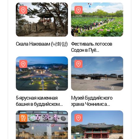
наследие ЮНЕСКО) (부여
насл
나성 [유네스코
나성 
세계문화유산])
세계문
Скала Накхваам (낙화암)
Фестиваль лотосов
Скал
Содон в Пуё
(부여서동연꽃축제)
5-ярусная каменная
Музей Буддийского
Музей
башня в буддийском
храма Чоннимса
храм
храме Чоннимса в Пуё
(정림사지박물관)
(정림
[Всемирное наследние
ЮНЕСКО] (부여 정림사지
오층석탑 [유네스코
세계유산])