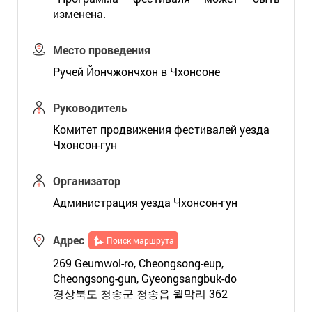
изменена.
Место проведения
Ручей Йончжончхон в Чхонсоне
Руководитель
Комитет продвижения фестивалей уезда
Чхонсон-гун
Организатор
Администрация уезда Чхонсон-гун
Адрес
Поиск маршрута
269 Geumwol-ro, Cheongsong-eup,
Cheongsong-gun, Gyeongsangbuk-do
경상북도 청송군 청송읍 월막리 362