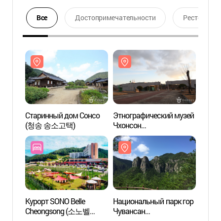
Все
Достопримечательности
Ресторан
Старинный дом Сонсо
Этнографический музей
Стари
(청송 송소고택)
Чхонсон
(청송
(청송민속박물관)
Курорт SONO Belle
Национальный парк гор
Нацио
Cheongsong (소노벨
Чувансан
Чува
청송)
(주왕산국립공원)
(주왕