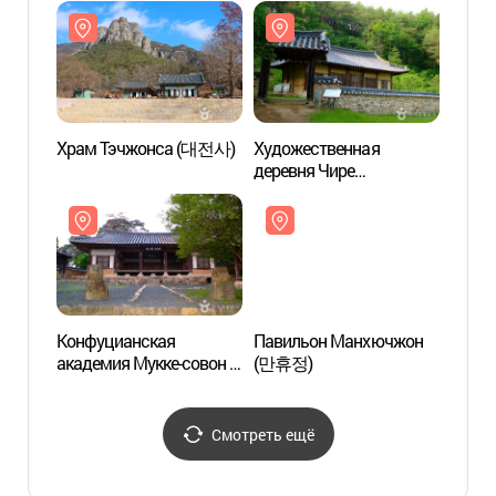
Храм Тэчжонса (대전사)
Художественная
Худож
деревня Чире
дерев
(지례예술촌)
(지례
Конфуцианская
Павильон Манхючжон
Пави
академия Мукке-совон и
(만휴정)
(만휴
фамильный дом Мукке
клана Кимов Андона
(묵계서원 및 안동김씨
Смотреть ещё
묵계종택)