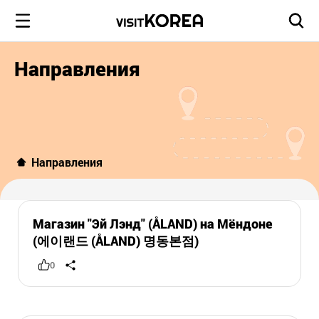
Направления
Направления
Магазин "Эй Лэнд" (ÅLAND) на Мёндоне
(에이랜드 (ÅLAND) 명동본점)
0