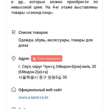
и др., которые можно приобрести по
невысокой цене. На 4-м этаже выставлены
товары «сэконд-хэнд».
Список товаров
Одежда, обувь, аксессуары, товары для
дома
Адрес
Поиск маршрута
г. Сеул, округ Чун-гу, Мёндон-6(юк)-киль 30
(Мёндон-2(и)-га)
서울특별시 중구 명동6길 30
Официальный веб-сайт
www.a-land.co.kr