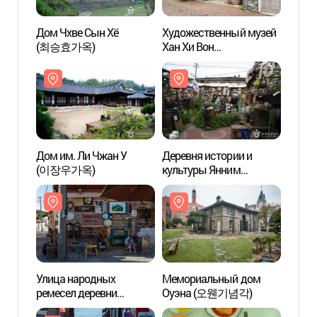
Дом Чхве Сын Хё
Художественный музей
Дом Ч
(최승효가옥)
Хан Хи Вон
(최승
(한희원미술관)
Дом им. Ли Чжан У
Деревня истории и
Дом и
(이장우가옥)
культуры Янним
(이장
(양림역사문화마을)
Улица народных
Мемориальный дом
Улица
ремесел деревни
Оуэна (오웬기념각)
ремес
пингвинов в Янним-доне
пингв