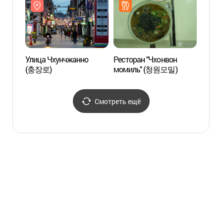
(양림동
(양림
펭귄마을공예거리)
펭귄
Улица Чхунчжанно
Ресторан "Чхонвон
Улица
(충장로)
момиль" (청원모밀)
(충장
Смотреть ещё