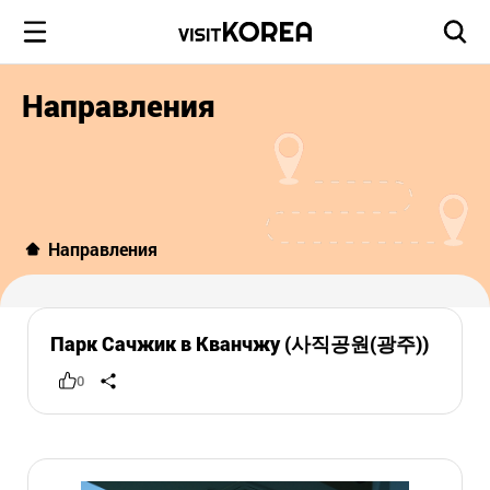
Направления
Направления
Парк Сачжик в Кванчжу (사직공원(광주))
0