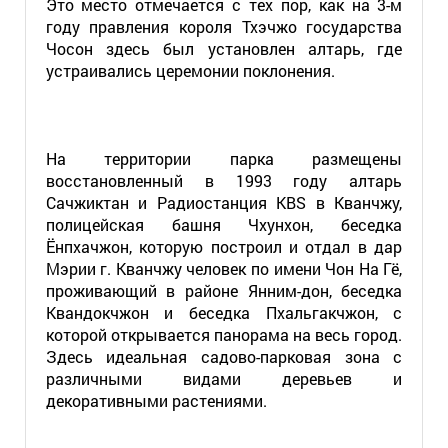
Это место отмечается с тех пор, как на 3-м
году правления короля Тхэчжо государства
Чосон здесь был установлен алтарь, где
устраивались церемонии поклонения.
На территории парка размещены
восстановленный в 1993 году алтарь
Сачжиктан и Радиостанция KBS в Кванчжу,
полицейская башня Чхунхон, беседка
Ёнпхачжон, которую построил и отдал в дар
Мэрии г. Кванчжу человек по имени Чон На Гё,
проживающий в районе Янним-дон, беседка
Квандокчжон и беседка Пхальгакчжон, с
которой открывается панорама на весь город.
Здесь идеальная садово-парковая зона с
различными видами деревьев и
декоративными растениями.