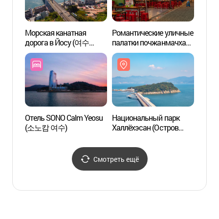
Морская канатная
Романтические уличные
Морск
дорога в Йосу (여수
палатки почжанмачха
дорог
해상케이블카)
(낭만포차)
해상케
Отель SONO Calm Yeosu
Национальный парк
Нацио
(소노캄 여수)
Халлёхэсан (Остров
Халлё
Одондо)
Одонд
(한려해상국립공원
(한
(오동도))
(오동도
Смотреть ещё