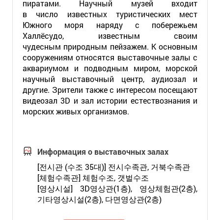
пиратами. Научный музей входит
в число известных туристических мест
Южного моря наряду с побережьем
Халлёсудо, известным своим
чудесным природным пейзажем. К основным
сооружениям относятся выставочные залы с
аквариумом и подводным миром, морской
научный выставочный центр, аудиозал и
другие. Зрители также с интересом посещают
видеозал 3D и зал истории естествознания и
морских живых организмов.
Информация о выставочных залах
[전시관 (수조 35대)] 전시수족관, 거북수족관
[체험수족관] 체험수조, 갯벌수조
[영상시설] 3D영상관(1층), 영상체험관(2층),
기타영상시설(2층), 다면영상관(2층)