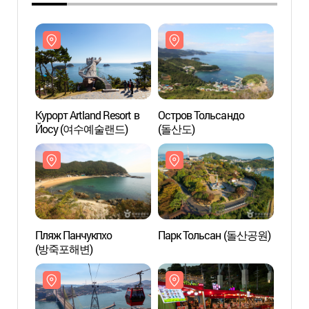
Курорт Artland Resort в
Остров Тольсандо
Курорт
Йосу (여수예술랜드)
(돌산도)
Йос
Пляж Панчукпхо
Парк Тольсан (돌산공원)
Пляж 
(방죽포해변)
(방죽