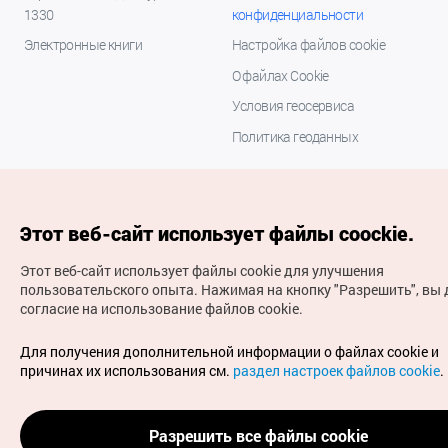
1330
конфиденциальности
Электронные книги
Настройка файлов cookie
О файлах Cookie
Условия геосервиса
Политика геоданных
Этот веб-сайт использует файлы coockie.
Этот веб-сайт использует файлы cookie для улучшения
пользовательского опыта.
Нажимая на кнопку "Разрешить", вы 
согласие на использование файлов cookie.
(с) Национальная организация туризма Кореи Все
права защищены
Для получения дополнительной информации о файлах cookie и
Для извещения об ошибках и проблемах, связанных с
причинах их использования см.
раздел настроек файлов cookie
.
работой веб-сайта, направляйте ваши запросы на
официальный адрес электронной почты
russian@knto.or.kr
Разрешить все файлы cookie