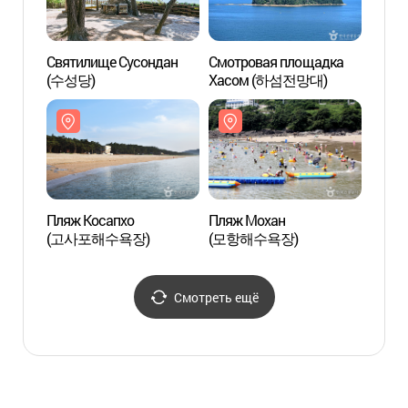
Святилище Сусондан
Смотровая площадка
Святи
(수성당)
Хасом (하섬전망대)
(수성
Пляж Косапхо
Пляж Мохан
Пляж 
(고사포해수욕장)
(모항해수욕장)
(고사
Смотреть ещё