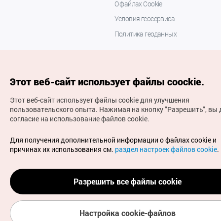
О файлах Cookie
Условия геосервиса
Политика геоданных
Этот веб-сайт использует файлы coockie.
Этот веб-сайт использует файлы cookie для улучшения
пользовательского опыта.
Нажимая на кнопку "Разрешить", вы 
согласие на использование файлов cookie.
(с) Национальная организация туризма Кореи Все
права защищены
Для получения дополнительной информации о файлах cookie и
Для извещения об ошибках и проблемах, связанных с
причинах их использования см.
раздел настроек файлов cookie
.
работой веб-сайта, направляйте ваши запросы на
официальный адрес электронной почты
russian@knto.or.kr
Разрешить все файлы cookie
Настройка cookie-файлов