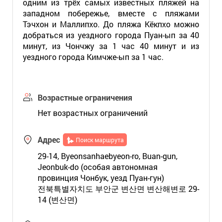
одним из трёх самых известных пляжей на
западном побережье, вместе с пляжами
Тэчхон и Маллипхо. До пляжа Кёкпхо можно
добраться из уездного города Пуан-ып за 40
минут, из Чончжу за 1 час 40 минут и из
уездного города Кимчже-ып за 1 час.
Возрастные ограничения
Нет возрастных ограничений
Адрес
Поиск маршрута
29-14, Byeonsanhaebyeon-ro, Buan-gun,
Jeonbuk-do (особая автономная
провинция Чонбук, уезд Пуан-гун)
전북특별자치도 부안군 변산면 변산해변로 29-
14 (변산면)