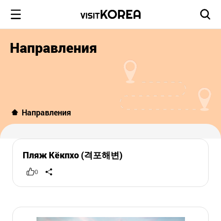
Направления
Направления
Пляж Кёкпхо (격포해변)
0