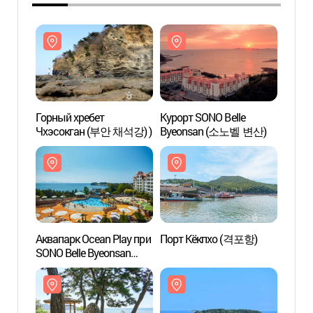
Горный хребет
Курорт SONO Belle
Горны
Чхэсокган (부안 채석강) )
Byeonsan (소노벨 변산)
Чхэс
Аквапарк Ocean Play при
Порт Кёкпхо (격포항)
Аквап
SONO Belle Byeonsan
SONO 
(소노벨 변산 오션플레이)
(소노