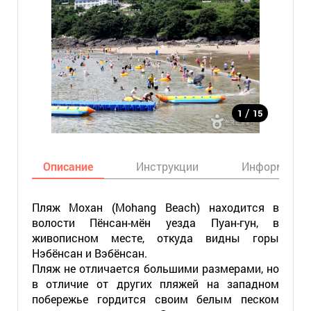
/
1
15
Описание
Инструкции
Информация
Пляж Мохан (Mohang Beach) находится в
волости Пёнсан-мён уезда Пуан-гун, в
живописном месте, откуда видны горы
Нэбёнсан и Вэбёнсан.
Пляж не отличается большими размерами, но
в отличие от других пляжей на западном
побережье гордится своим белым песком