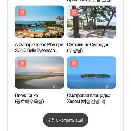
Аквапарк Ocean Play при
Святилище Сусондан
Аквап
SONO Belle Byeonsan
(수성당)
SONO 
(소노벨 변산 오션플레이)
(소노
Пляж Тонхо
Смотровая площадка
Пляж 
(동호해수욕장)
Хасом (하섬전망대)
(동호
Смотреть ещё