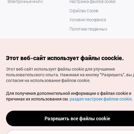
Электронные книги
Настройка файлов cookie
О файлах Cookie
Условия геосервиса
Политика геоданных
Этот веб-сайт использует файлы coockie.
Этот веб-сайт использует файлы cookie для улучшения
пользовательского опыта.
Нажимая на кнопку "Разрешить", вы 
согласие на использование файлов cookie.
(с) Национальная организация туризма Кореи Все
права защищены
Для получения дополнительной информации о файлах cookie и
Для извещения об ошибках и проблемах, связанных с
причинах их использования см.
раздел настроек файлов cookie
.
работой веб-сайта, направляйте ваши запросы на
официальный адрес электронной почты
russian@knto.or.kr
Разрешить все файлы cookie