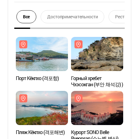
Все
Достопримечательности
Ресторан
Порт Кёкпхо (격포항)
Горный хребет
Порт
Чхэсокган (부안 채석강) )
Пляж Кёкпхо (격포해변)
Курорт SONO Belle
Пляж
Byeonsan (소노벨 변산)