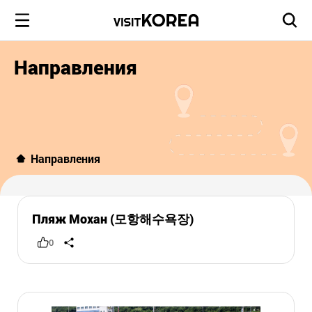
Направления
Направления
Пляж Мохан (모항해수욕장)
0