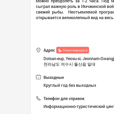
можно преодолеть за 1-2 часа. Под 
сыграл важную роль в Имчжинской войн
свежей рыбы. Неотъемлемой программ
открывается великолепный вид на весь 
Адрес
Поиск маршрута
Dolsan-eup, Yeosu-si, Jeonnam-Gwangju
전라남도 여수시 돌산읍 일대
Выходные
Круглый год без выходных
Телефон для справок
Информационно-туристический цент