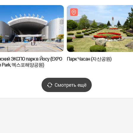
ский ЭКСПО парк в Йосу (EXPO
Парк Часан (자산공원)
n Park, 엑스포해양공원)
Смотреть ещё