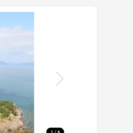
/
1
6