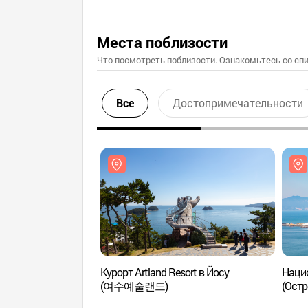
Места поблизости
Что посмотреть поблизости. Ознакомьтесь со спи
Все
Достопримечательности
Курорт Artland Resort в Йосу
Наци
(여수예술랜드)
(Ост
(오동도