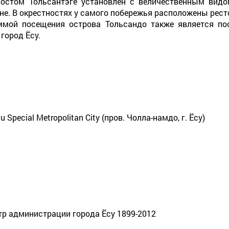
мостом Тольсантэгё установлен с величественным видом
е. В окрестностях у самого побережья расположены ресто
ой посещения острова Тольсандо также является пос
город Ёсу.
 Special Metropolitan City (пров. Чолла-намдо, г. Ёсу)
р администрации города Ёсу 1899-2012