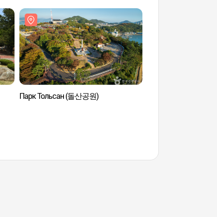
Парк Тольсан (돌산공원)
Океанский ЭКСПО па
Ocean Park, 엑스