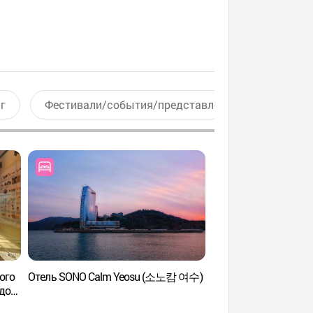
г
Фестивали/события/представления
Актив
ого
Отель SONO Calm Yeosu (소노캄 여수)
Курорт Artland Resor
до
(여수예술랜드)