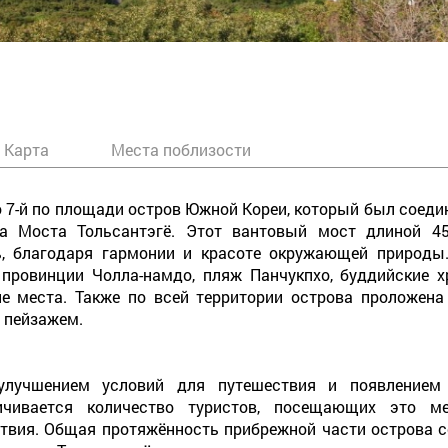
Карта
Места поблизости
это 7-й по площади остров Южной Кореи, который был соеди
ва Моста Тольсантэгё. Этот вантовый мост длиной 4
ь, благодаря гармонии и красоте окружающей природы.
провинции Чолла-намдо, пляж Панчукпхо, буддийские 
ие места. Также по всей территории острова проложена
 пейзажем.
лучшением условий для путешествия и появлением
ичивается количество туристов, посещающих это м
твия. Общая протяжённость прибрежной части острова со