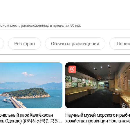
ском мест, расположенных в пределах 50 км.
Ресторан
Объекты размещения
Шопин
ональный парк Халлёхэсан
Научный музей морского и рыбн
ров Одондо) (한려해상국립공원
хозяйства провинции Чолла-нам
))
(전라남도해양수산과학관)