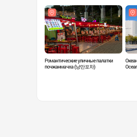
Романтические уличные палатки
Океан
почжанмачха (낭만포차)
Ocea