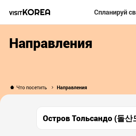
Спланируй с
Направления
Что посетить
Направления
Остров Тольсандо (돌산