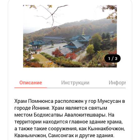
/
1
3
Описание
Инструкции
Информация
Храм Помнюнса расположен у гор Мунсусан в
городе Йонине. Храм является святым
местом Бодхисатвы Авалокитешвары. На
территории находится главное здание храма,
а также такие сооружения, как Кыннакбочжон,
Кванымчжон, Самсонгак и другие здания.