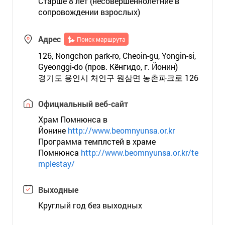
Старше 8 лет (несовершеннолетние в
сопровождении взрослых)
Адрес
Поиск маршрута
126, Nongchon park-ro, Cheoin-gu, Yongin-si,
Gyeonggi-do (пров. Кёнгидо, г. Йонин)
경기도 용인시 처인구 원삼면 농촌파크로 126
Официальный веб-сайт
Храм Помнюнса в
Йонине
http://www.beomnyunsa.or.kr
Программа темплстей в храме
Помнюнса
http://www.beomnyunsa.or.kr/te
mplestay/
Выходные
Круглый год без выходных