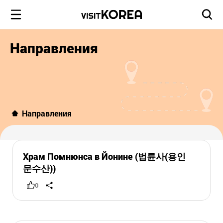
Направления
Направления
Храм Помнюнса в Йонине (법륜사(용인
문수산))
0