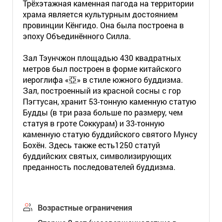
Трёхэтажная каменная пагода на территории
храма является культурным достоянием
провинции Кёнгидо. Она была построена в
эпоху Объединённого Силла.
Зал Тэунчжон площадью 430 квадратных
метров был построен в форме китайского
иероглифа «亞
» в стиле южного буддизма.
Зал, построенный из красной сосны с гор
Пэгтусан, хранит 53-тонную каменную статую
Будды (в три раза б
ольше
по размеру, чем
статуя в гроте Соккурам) и 33-тонную
каменную статую буддийского святого Мунсу
Бохён.
Здесь также есть1250 статуй
буддийских
святых, символизирующих
преданность последователей буддизма.
Возрастные ограничения