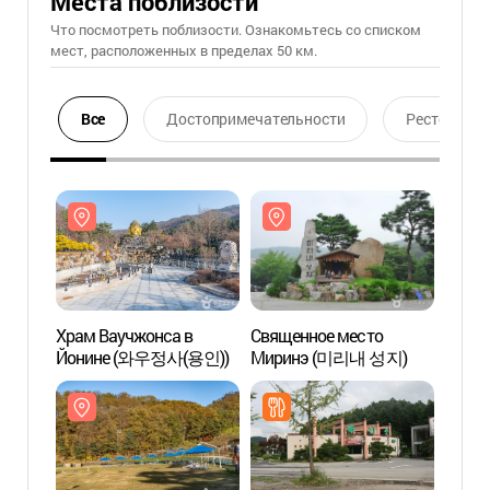
Места поблизости
Что посмотреть поблизости. Ознакомьтесь со списком
мест, расположенных в пределах 50 км.
Все
Достопримечательности
Ресторан
Храм Ваучжонса в
Священное место
Храм 
Йонине (와우정사(용인))
Миринэ (미리내 성지)
Йони