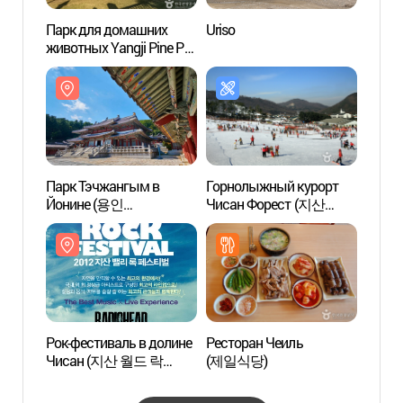
Парк для домашних
Uriso
Парк 
животных Yangji Pine Pet
живот
Park (양지파인펫파크)
Par
Парк Тэчжангым в
Горнолыжный курорт
Ботан
Йонине (용인
Чисан Форест (지산
Хант
대장금파크)
포레스트 리조트 스키장 )
Рок-фестиваль в долине
Ресторан Чеиль
Everla
Чисан (지산 월드 락
(제일식당)
(에버
페스티벌)