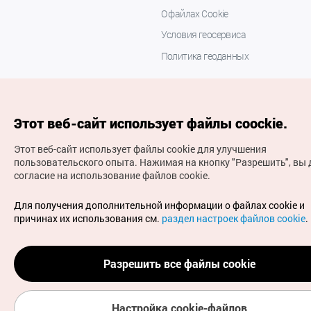
О файлах Cookie
Условия геосервиса
Политика геоданных
Этот веб-сайт использует файлы coockie.
Этот веб-сайт использует файлы cookie для улучшения
пользовательского опыта.
Нажимая на кнопку "Разрешить", вы 
согласие на использование файлов cookie.
(с) Национальная организация туризма Кореи Все
права защищены
Для получения дополнительной информации о файлах cookie и
Для извещения об ошибках и проблемах, связанных с
причинах их использования см.
раздел настроек файлов cookie
.
работой веб-сайта, направляйте ваши запросы на
официальный адрес электронной почты
russian@knto.or.kr
Разрешить все файлы cookie
Настройка cookie-файлов