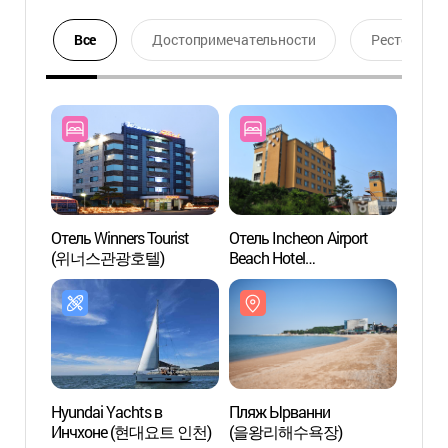
Все
Достопримечательности
Ресторан
Отель Winners Tourist
Отель Incheon Airport
Пляж
(위너스관광호텔)
Beach Hotel
(을왕
(인천공항비치호텔)
Hyundai Yachts в
Пляж Ырванни
2-й п
Инчхоне (현대요트 인천)
(을왕리해수욕장)
терм