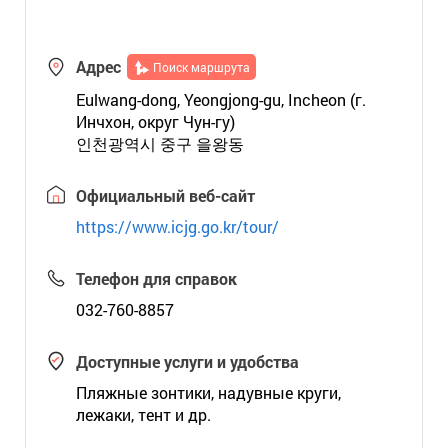
Адрес
Поиск маршрута
Eulwang-dong, Yeongjong-gu, Incheon (г.
Инчхон, округ Чун-гу)
인천광역시 중구 을왕동
Официальный веб-сайт
https://www.icjg.go.kr/tour/
Телефон для справок
032-760-8857
Доступные услуги и удобства
Пляжные зонтики, надувные круги,
лежаки, тент и др.