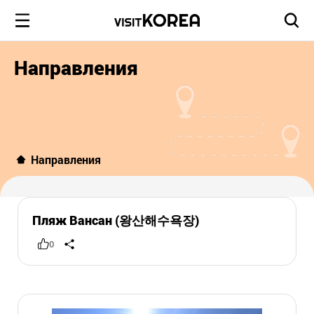
Направления
Направления
Пляж Вансан (왕산해수욕장)
0