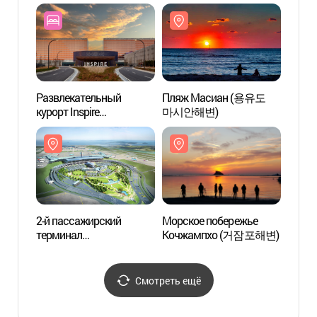
межд
аэроп
(인천
제2여
Развлекательный
Пляж Масиан (용유도
Места
курорт Inspire
마시안해변)
кино
(인스파이어
«Сил
엔터테인먼트 리조트)
2-й пассажирский
Морское побережье
Зал т
терминал
Кочжампхо (거잠포해변)
культ
международного
Инч
аэропорта Инчхон
한국
(인천국제공항
Смотреть ещё
제2여객터미널)