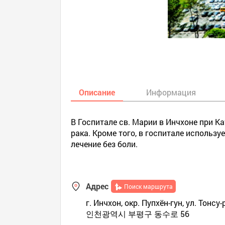
Описание
Информация
В Госпитале св. Марии в Инчхоне при К
рака. Кроме того, в госпитале исполь
лечение без боли.
Адрес
Поиск маршрута
г. Инчхон, окр. Пупхён-гун, ул. Тонсу
인천광역시 부평구 동수로 56