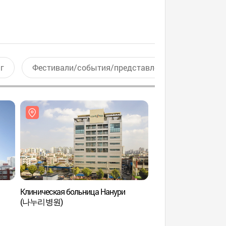
г
Фестивали/события/представления
Актив
Клиническая больница Нанури
Офтальмологическа
(나누리병원)
Хангиль (한길안과