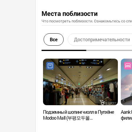
Места поблизости
Что посмотреть поблизости. Ознакомьтесь со спи
Все
Достопримечательности
Подземный шопинг-молл в Пупхёне
Aank 
Modoo Mall (부평모두몰
фили
(부평지하도상가))
아늑호