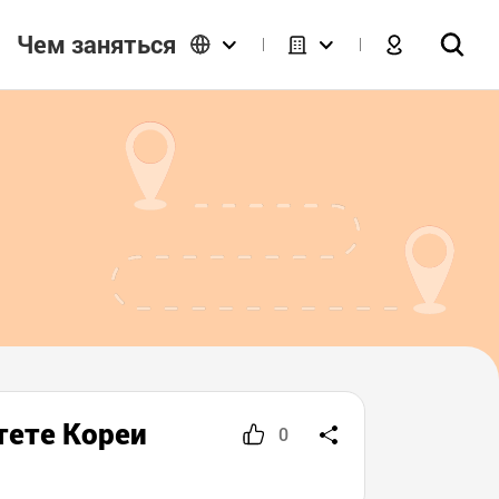
Чем заняться
тете Кореи
0