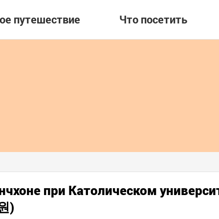
вое путешествие
Что посетить
Инчхоне при Католическом универси
원)