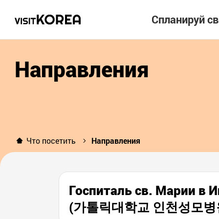
Спланируй с
Направления
Что посетить
Направления
Госпиталь св. Марии в 
(가톨릭대학교 인천성모병