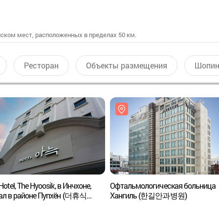
ском мест, расположенных в пределах 50 км.
Ресторан
Объекты размещения
Шопин
Hotel, The Hyoosik, в Инчхоне,
Офтальмологическая больница
ал в районе Пупхён (더휴식
Хангиль (한길안과병원)
텔 인천 부평점)