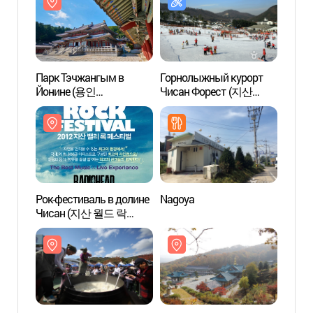
Парк Тэчжангым в
Горнолыжный курорт
Парк 
Йонине (용인
Чисан Форест (지산
Йони
대장금파크)
포레스트 리조트 스키장 )
대장금
Рок-фестиваль в долине
Nagoya
СПА-ц
Чисан (지산 월드 락
"Тер
페스티벌)