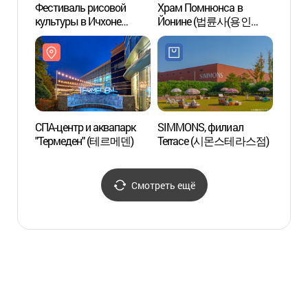
Фестиваль рисовой
Храм Помнюнса в
Храм 
культуры в Ичхоне
Йонине (법륜사(용인
Йони
(이천쌀문화축제)
문수산))
СПА-центр и аквапарк
SIMMONS, филиал
Свяще
"Термеден" (테르메덴)
Terrace (시몬스테라스점)
Мири
Смотреть ещё