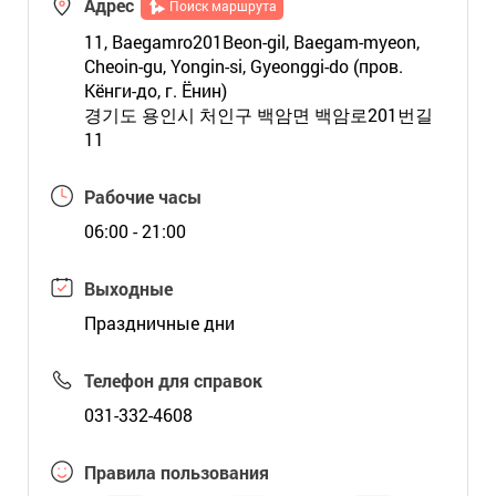
Адрес
Поиск маршрута
11, Baegamro201Beon-gil, Baegam-myeon,
Cheoin-gu, Yongin-si, Gyeonggi-do (пров.
Кёнги-до, г. Ёнин)
경기도 용인시 처인구 백암면 백암로201번길
11
Рабочие часы
06:00 - 21:00
Выходные
Праздничные дни
Телефон для справок
031-332-4608
Правила пользования