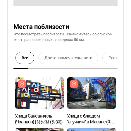
Места поблизости
Что посмотреть поблизости. Ознакомьтесь со списком
мест, расположенных в пределах 50 км.
Все
Достопримечательности
Ресторан
Улица Сансан-киль
Улица с блюдом
Улица
(Чханвон) (상상길 (창원))
"агуччим" в Масане (마산
(Чха
오동동 아구찜거리)