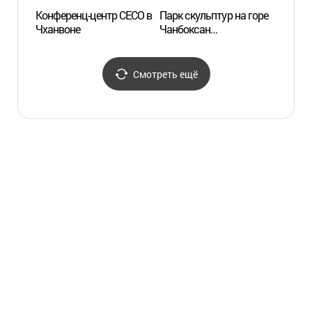
Конференц-центр CECO в
Парк скульптур на горе
Ручей
Чханвоне
Чанбоксан
для л
(장복산조각공원)
цвету
(여좌
Смотреть ещё