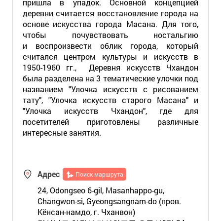
пришла в упадок. Основной концепцией
деревни считается восстановление города на
основе искусства города Масана. Для того,
чтобы почувствовать ностальгию
и воспроизвести облик города, который
считался центром культуры и искусств в
1950-1960 гг., Деревня искусств Чхандон
была разделена на 3 тематические улочки под
названием "Улочка искусств с рисованием
тату", "Улочка искусств старого Масана" и
"Улочка искусств Чхандон", где для
посетителей приготовлены различные
интересные занятия.
Адрес
Поиск маршрута
24, Odongseo 6-gil, Masanhappo-gu,
Changwon-si, Gyeongsangnam-do (пров.
Кёнсан-намдо, г. Чханвон)