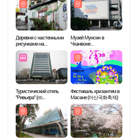
Деревня с настенными
Музей Мунсин в
Дерев
рисунками на
Чханвоне
рисун
извилистой дороге
(창원시립마산문신미술
извил
Кагопха (가고파
관)
Каго
꼬부랑길 벽화마을)
꼬부랑
Туристический отель
Фестиваль хризантем в
Конфе
"Ривьера" (㈜
Масане (마산국화축제)
Чханв
리베라관광호텔)