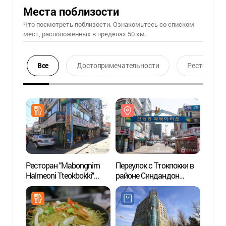
Места поблизости
Что посмотреть поблизости. Ознакомьтесь со списком
мест, расположенных в пределах 50 км.
Все
Достопримечательности
Ресторан
Ресторан "Mabongnim
Переулок с Ттокпокки в
Переу
Halmeoni Tteokbokki"
районе Синдандон
район
(마복림할머니떡볶이)
города Сеула (서울
город
신당동 떡볶이 골목)
신당동