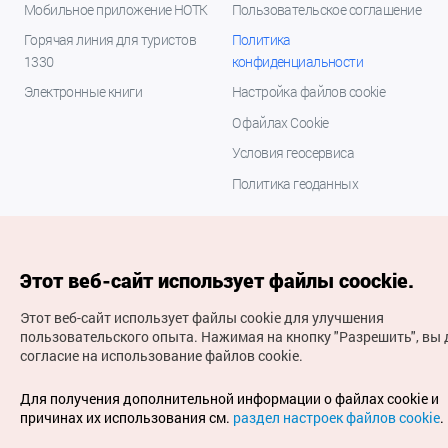
Мобильное приложение НОТК
Пользовательское соглашение
Горячая линия для туристов
Политика
1330
конфиденциальности
Электронные книги
Настройка файлов cookie
О файлах Cookie
Условия геосервиса
Политика геоданных
Этот веб-сайт использует файлы coockie.
Этот веб-сайт использует файлы cookie для улучшения
пользовательского опыта.
Нажимая на кнопку "Разрешить", вы 
согласие на использование файлов cookie.
(с) Национальная организация туризма Кореи Все
права защищены
Для получения дополнительной информации о файлах cookie и
Для извещения об ошибках и проблемах, связанных с
причинах их использования см.
раздел настроек файлов cookie
.
работой веб-сайта, направляйте ваши запросы на