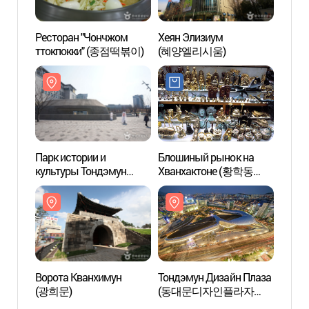
Ресторан "Чончжом
Хеян Элизиум
Ворот
ттокпокки" (종점떡볶이)
(혜양엘리시움)
(광희
Парк истории и
Блошиный рынок на
Улица
культуры Тондэмун
Хванхактоне (황학동
товар
(동대문역사문화공원)
벼룩시장)
Тонд
문구완
Ворота Кванхимун
Тондэмун Дизайн Плаза
Музей
(광희문)
(동대문디자인플라자
Ханя
(DDP))
(한양