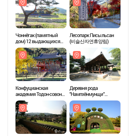
Чоннёгак (памятный
Лесопарк Писыльсан
Чоннё
дом) 12 выдающихся
(비슬산자연휴양림)
дом)
членов клана Кваков из
члено
Хёнпхуна
Хёнпх
(현풍곽씨십이정려각)
(현풍
Конфуцианская
Деревня рода
Конф
академия Тодон-совон
"Нампхёнмунщи"
акаде
[Всемирное культурное
(남평문씨본리세거지)
[Всем
наследие ЮНЕСКО]
насле
(도동서원 [유네스코
(도동
세계문화유산])
세계문