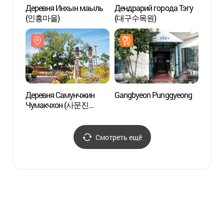
Деревня Инхын маыль
Дендрарий города Тэгу
Дере
(인흥마을)
(대구수목원)
(인흥
Деревня Самунчжин
Gangbyeon Punggyeong
Дере
Чумакчхон (사문진
Чума
주막촌)
주막촌
Смотреть ещё