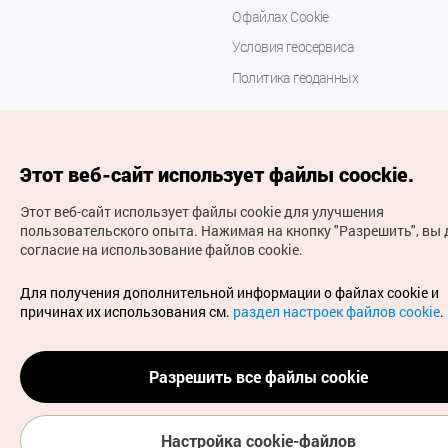
О файлах Cookie
Условия геосервиса
Политика геоданных
Этот веб-сайт использует файлы coockie.
Этот веб-сайт использует файлы cookie для улучшения
пользовательского опыта.
Нажимая на кнопку "Разрешить", вы 
согласие на использование файлов cookie.
(с) Национальная организация туризма Кореи Все
права защищены
Для получения дополнительной информации о файлах cookie и
Для извещения об ошибках и проблемах, связанных с
причинах их использования см.
раздел настроек файлов cookie
.
работой веб-сайта, направляйте ваши запросы на
официальный адрес электронной почты
russian@knto.or.kr
Разрешить все файлы cookie
Настройка cookie-файлов