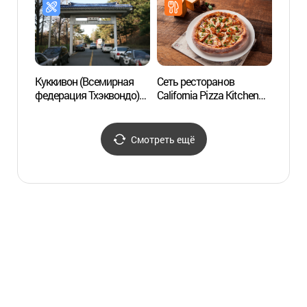
Куккивон: 'Great
Taekwondo - Великое
боевое искусство Кореи -
Воин месяца' (국기원
태권도 시범단 상설공연:
'Great Taekwondo - 달의
Куккивон (Всемирная
Сеть ресторанов
Спа-с
무사')
федерация Тхэквондо)
California Pizza Kitchen
Thera
(국기원(세계태권도본부))
филиал в районе Каннам
The M
(CPK Gannam,
(가로
캘리포니아피자키친
더마사
Смотреть ещё
(강남점))
사이트