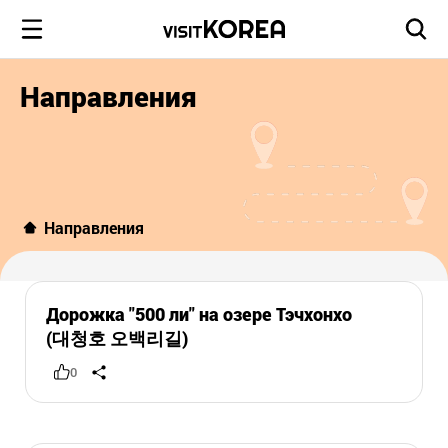
Направления
Направления
Дорожка "500 ли" на озере Тэчхонхо
(대청호 오백리길)
0