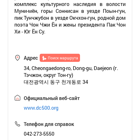
комплекс культурного наследия в волости
Муни-мён, горы Соннисан в уезде Поын-гун,
пик Тунчжубон в уезде Окчхон-гун, родной дом
поэта Чон Чжи Ён и жены президента Пак Чон
Хи - Юг Ён Су.
Адрес
Поиск маршрута
34, Cheongaedong-ro, Dong-gu, Daejeon (г.
Тэчжон, округ Тон-гу)
대전광역시 동구 천개동로 34
Официальный веб-сайт
www.dc500.org
Телефон для справок
042-273-5550