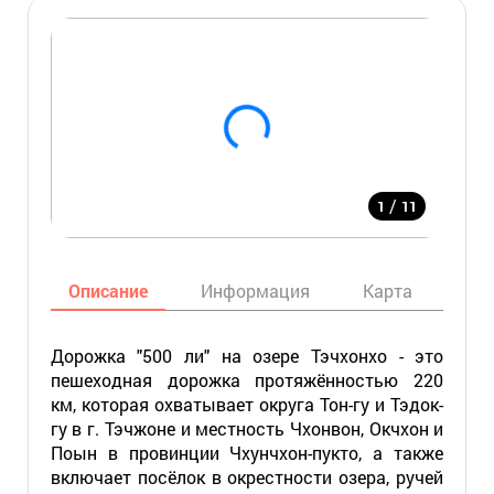
/
1
11
Описание
Информация
Карта
Мес
Дорожка "500 ли" на озере Тэчхонхо - это
пешеходная дорожка протяжённостью 220
км, которая охватывает округа Тон-гу и Тэдок-
гу в г. Тэчжоне и местность Чхонвон, Окчхон и
Поын в провинции Чхунчхон-пукто, а также
включает посёлок в окрестности озера, ручей