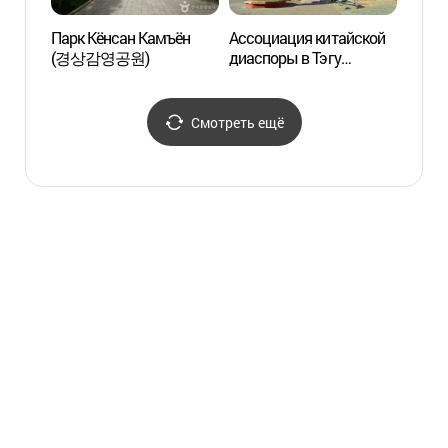
Парк Кёнсан Камъён
Ассоциация китайской
Музей
(경상감영공원)
диаспоры в Тэгу
истор
(대구화교협회)
(대구
Смотреть ещё