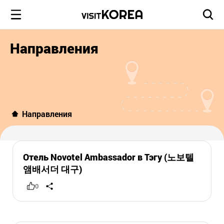
Направления
Направления
Отель Novotel Ambassador в Тэгу (노보텔
앰배서더 대구)
0