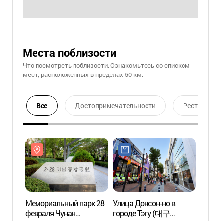
Места поблизости
Что посмотреть поблизости. Ознакомьтесь со списком
мест, расположенных в пределах 50 км.
Все
Достопримечательности
Ресторан
Мемориальный парк 28
Улица Донсон-но в
Мемор
февраля Чунан
городе Тэгу (대구
февра