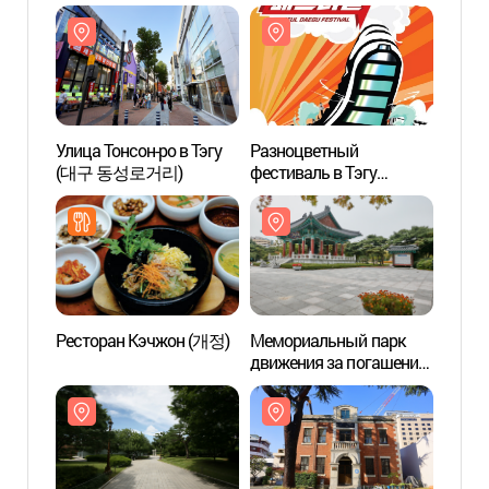
(2.28기념중앙공원)
동성로거리)
(2.
Улица Тонсон-ро в Тэгу
Разноцветный
Мемо
(대구 동성로거리)
фестиваль в Тэгу
движе
(Powerful Daegu Festival)
госуд
(파워풀대구페스티벌)
(국채
Ресторан Кэчжон (개정)
Мемориальный парк
Ассоц
движения за погашение
диасп
государственного долга
(대구
(국채보상운동기념공원)