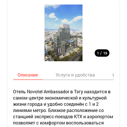
/
1
15
Описание
Услуги и удобства
Инфор
Отель Novotel Ambassador в Тэгу находится в
самом центре экономической и культурной
жизни города и удобно соединён с 1 и 2
линиями метро. Близкое расположение со
станцией экспресс-поездов KTX и аэропортом
позволяет с комфортом воспользоваться