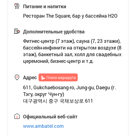
Питание и напитки
Ресторан The Square, бар у бассейна H2O
Дополнительные удобства
Фитнес-центр (7 этаж), сауна (7, 23 этажи),
бассейн-инфинити на открытом воздухе (8
этаж), банкетный зал, холл для свадебных
церемоний, бизнес-центр и т.д.
Адрес
Поиск маршрута
611, Gukchaebosang-ro, Jung-gu, Daegu (г.
Тэгу, округ Чун-гу)
대구광역시 중구 국채보상로 611
Официальный веб-сайт
www.ambatel.com