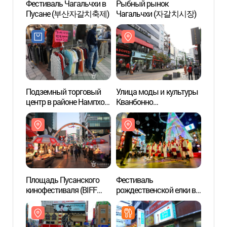
Фестиваль Чагальчхи в
Рыбный рынок
Рыбн
Пусане (부산자갈치축제)
Чагальчхи (자갈치시장)
Чага
Подземный торговый
Улица моды и культуры
Площа
центр в районе Нампхо-
Кванбонно
киноф
дон (남포동 지하도상가)
(광복로문화패션거리)
광장)
Площадь Пусанского
Фестиваль
Парк 
кинофестиваля (BIFF
рождественской елки в
(용두
광장)
Пусане
(부산크리스마스트리문
화축제)