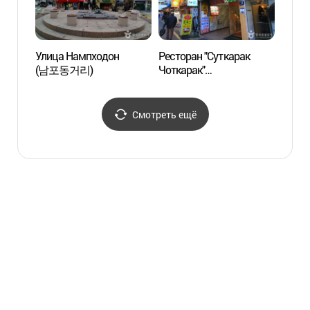
Улица Нампходон
Ресторан "Суткарак
Пусан
(남포동거리)
Чоткарак"
(부산
(숟가락젓가락)
Смотреть ещё