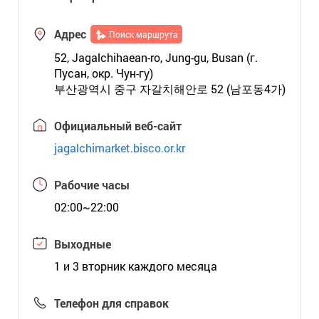
Адрес
Поиск маршрута
52, Jagalchihaean-ro, Jung-gu, Busan (г.
Пусан, окр. Чун-гу)
부산광역시 중구 자갈치해안로 52 (남포동4가)
Официальный веб-сайт
jagalchimarket.bisco.or.kr
Рабочие часы
02:00~22:00
Выходные
1 и 3 вторник каждого месяца
Телефон для справок