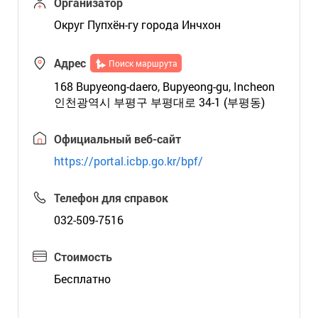
Организатор
Округ Пупхён-гу города Инчхон
Адрес
Поиск маршрута
168 Bupyeong-daero, Bupyeong-gu, Incheon
인천광역시 부평구 부평대로 34-1 (부평동)
Официальный веб-сайт
https://portal.icbp.go.kr/bpf/
Телефон для справок
032-509-7516
Стоимость
Бесплатно