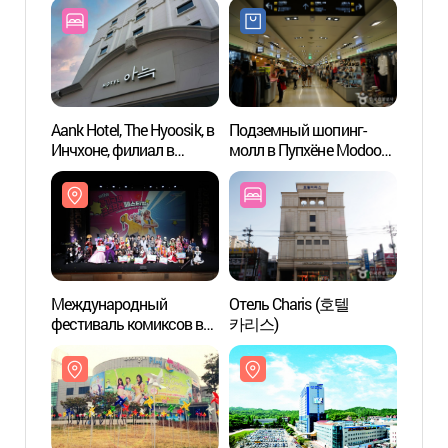
Aank Hotel, The Hyoosik, в
Подземный шопинг-
Акваг
Инчхоне, филиал в
молл в Пупхёне Modoo
развл
районе Пупхён (더휴식
Mall (부평모두몰
компл
아늑호텔 인천 부평점)
(부평지하도상가))
Тос
워터도
Международный
Отель Charis (호텔
Парк 
фестиваль комиксов в
카리스)
Ворл
Пучхоне
(부천국제만화축제)