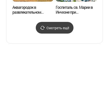
Аквагородок в
Госпиталь св. Марии в
Центр
развлекательном
Инчхоне при
искус
комплексе "Унчжин Плэй
Католическом
(인천
Тоси" (웅진플레이도시
университете Кореи
워터도시)
(가톨릭대학교
Смотреть ещё
인천성모병원)