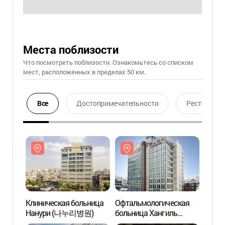
Места поблизости
Что посмотреть поблизости. Ознакомьтесь со списком
мест, расположенных в пределах 50 км.
Все
Достопримечательности
Ресторан
Клиническая больница
Офтальмологическая
Клини
Нанури (나누리병원)
больница Хангиль
Нану
(한길안과병원)