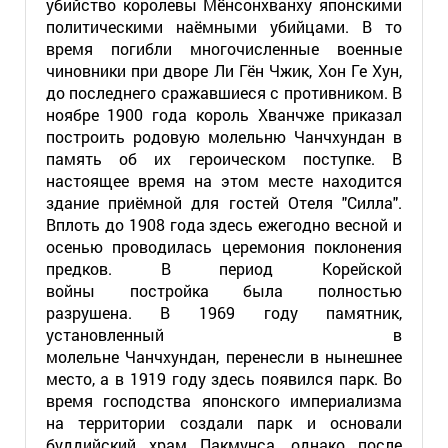
убийство королевы Мёнсонхванху японскими
политическими наёмными убийцами. В то
время погибли многочисленные военные
чиновники при дворе Ли Гён Чжик, Хон Ге Хун,
до последнего сражавшиеся с противником. В
ноябре 1900 года король Хванчже приказал
построить родовую молельню Чанчхундан в
память об их героическом поступке. В
настоящее время на этом месте находится
здание приёмной для гостей Отеля "Силла".
Вплоть до 1908 года здесь ежегодно весной и
осенью проводилась церемония поклонения
предков. В период Корейской
войны постройка была полностью
разрушена. В 1969 году памятник,
установленный в
молельне Чанчхундан, перенесли в нынешнее
место, а в 1919 году здесь появился парк. Во
время господства японского империализма
на территории создали парк и основали
буддийский храм Пакмунса, однако после