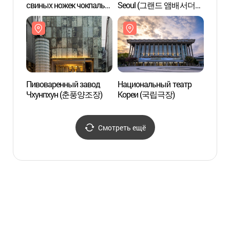
свиных ножек чокпаль
Seoul (그랜드 앰배서더
(광희
Чанчхун-дон (장충동
서울)
족발 골목)
Пивоваренный завод
Национальный театр
Кинот
Чхунпхун (춘풍양조장)
Кореи (국립극장)
Кыкч
Смотреть ещё