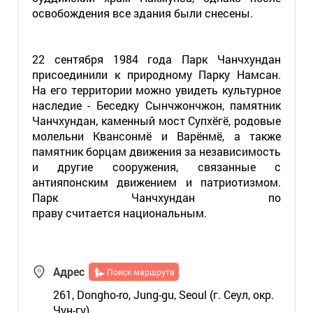
освобождения все здания были снесены.
22 сентября 1984 года Парк Чанчхундан
присоединили к природному Парку Намсан.
На его территории можно увидеть культурное
наследие - Беседку Сынчжончжон, памятник
Чанчхундан, каменный мост Супхёгё, родовые
молельни Квансонмё и Варёнмё, а также
памятник борцам движения за независимость
и другие сооружения, связанные с
антияпонским движением и патриотизмом.
Парк Чанчхундан по
праву считается национальным.
Адрес
Поиск маршрута
261, Dongho-ro, Jung-gu, Seoul (г. Сеул, окр.
Чун-гу)