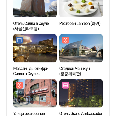
Отель Силла в Сеуле
Ресторан La Yeon (라연)
Стади
(서울신라호텔)
(장충
Магазин дьюти-фри
Стадион Чанчхун
Пивов
Силла в Сеуле
(장충체육관)
Чхун
(신라면세점-서울점)
Улица ресторанов
Отель Grand Ambassador
Ворот