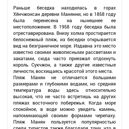
Раньше беседка находилась в горах
Хёнчжонсан деревни Манянни, но в 1858 году
была перенесена на нынешнее ее
местоположение. В 1958 году беседка была
отреставрирована. Внизу холма простирается
белоснежный пляж, из беседки открывается
вид на безграничное море. Издавна это место
известно своими живописными рассветами и
закатами, сюда часто приезжал отдохнуть
король Сукчжон, а также другие известные
личности, восхищаясь красотой этого места.
Пляж Манян не отличается большими
размерами и глубокими водами, но средняя
температура воды здесь относительно
высокая, что не часто встретишь на других
пляжах восточного побережья. Когда море
спокойное, в воде можно увидеть камень,
напоминающий своими формами черепаху.
Пляж Манян пользуется популярностью
среди туристов также благодаря тому, что в