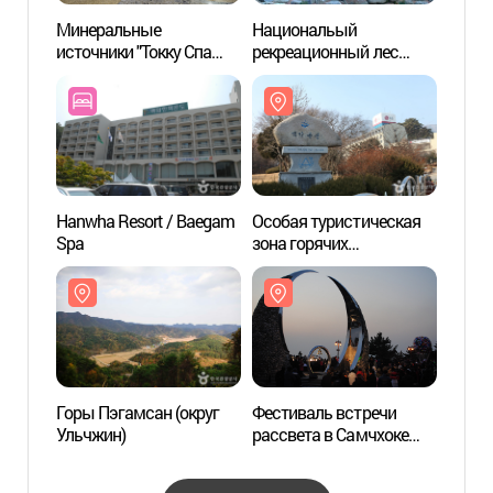
Минеральные
Национальый
Мине
источники "Токку Спа
рекреационный лес
источ
Ворлд"
Тхонгосан (국립
Ворлд
(덕구온천스파월드)
통고산자연휴양림)
(덕구
Hanwha Resort / Baegam
Особая туристическая
Особа
Spa
зона горячих
зона 
источников Пэгам
источ
(백암온천 관광특구)
(백암
Горы Пэгамсан (округ
Фестиваль встречи
Морск
Ульчжин)
рассвета в Самчхоке
уезде
(삼척 해맞이축제)
후포항