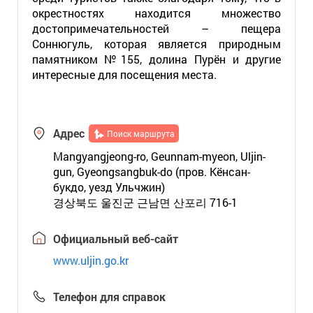
окрестностях находится множество
достопримечательностей – пещера
Соннюгуль, которая является природным
памятником №155, долина Пурён и другие
интересные для посещения места.
Адрес
Поиск маршрута
Mangyangjeong-ro, Geunnam-myeon, Uljin-
gun, Gyeongsangbuk-do (пров. Кёнсан-
букдо, уезд Ульчжин)
경상북도 울진군 근남면 산포리 716-1
Официальный веб-сайт
www.uljin.go.kr
Телефон для справок