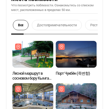
Что посмотреть поблизости. Ознакомьтесь со списком
мест, расположенных в пределах 50 км.
Все
Достопримечательности
Ресторан
Лесной маршрут в
Порт Чукбён (죽변항)
Лесно
сосновом бору Кымган
сосно
в Ульчжине (울진
в Ул
금강소나무 숲길)
금강소